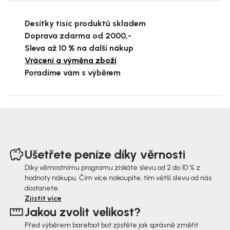
Desítky tisíc produktů skladem
Doprava zdarma od 2000,-
Sleva až 10 % na další nákup
Vrácení a výměna zboží
Poradíme vám s výběrem
Z
á
Ušetřete peníze díky věrnosti
p
Díky věrnostnímu programu získáte slevu od 2 do 10 % z
hodnoty nákupu. Čím více nakoupíte, tím větší slevu od nás
a
dostanete.
t
Zjistit více
Jakou zvolit velikost?
í
Před výběrem barefoot bot zjisťěte jak správně změřit