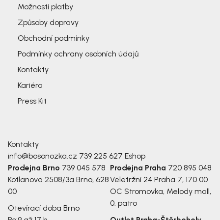
Možnosti platby
Způsoby dopravy
Obchodní podmínky
Podmínky ochrany osobních údajů
Kontakty
Kariéra
Press Kit
Kontakty
info@bosonozka.cz
739 225 627
Eshop
Prodejna Brno
739 045 578
Prodejna Praha
720 895 048
Kotlanova 2508/3a
Brno, 628
Veletržní 24
Praha 7, 170 00
00
OC Stromovka, Melody mall,
0. patro
Otevírací doba Brno
Po:
9 až 17 h
Outlet Praha-Štěrboholy