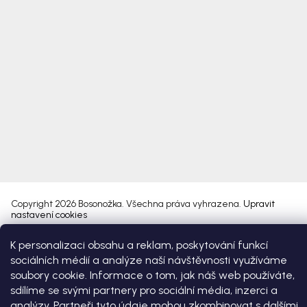
Copyright 2026
Bosonožka
. Všechna práva vyhrazena.
Upravit
nastavení cookies
K personalizaci obsahu a reklam, poskytování funkcí
Vytvořil Shoptet Premium
sociálních médií a analýze naší návštěvnosti využíváme
soubory cookie. Informace o tom, jak náš web používáte,
sdílíme se svými partnery pro sociální média, inzerci a
analýzy. Partneři tyto údaje mohou zkombinovat s dalšími