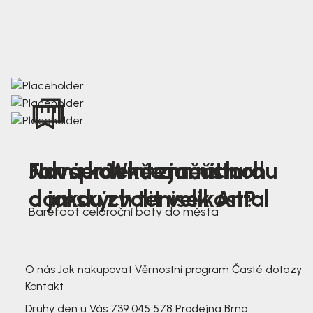
Nová kolekce jarních
Jak správně změřit nohu
Farmer Winter mustard
dámských tenisek Antal
a jakou zvolit velikost?
Barefoot celoroční boty do města
3 791,-
3 791,-
O nás
Jak nakupovat
Věrnostní program
Časté dotazy
Kontakt
Druhý den u Vás
739 045 578
Prodejna Brno