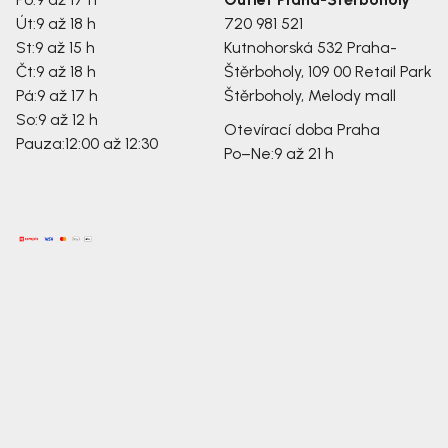
Út:
9 až 18 h
720 981 521
St:
9 až 15 h
Kutnohorská 532
Praha-
Čt:
9 až 18 h
Štěrboholy, 109 00
Retail Park
Pá:
9 až 17 h
Štěrboholy, Melody mall
So:
9 až 12 h
Otevírací doba Praha
Pauza:
12:00 až 12:30
Po–Ne:
9 až 21 h