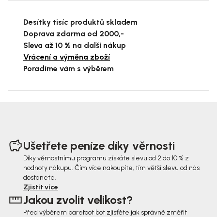
Desítky tisíc produktů skladem
Doprava zdarma od 2000,-
Sleva až 10 % na další nákup
Vrácení a výměna zboží
Poradíme vám s výběrem
Z
á
Ušetřete peníze díky věrnosti
p
Díky věrnostnímu programu získáte slevu od 2 do 10 % z
hodnoty nákupu. Čím více nakoupíte, tím větší slevu od nás
a
dostanete.
t
Zjistit více
Jakou zvolit velikost?
í
Před výběrem barefoot bot zjisťěte jak správně změřit