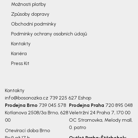
Možnosti platby
Způsoby dopravy
Obchodní podmínky
Podmínky ochrany osobních údajů
Kontakty
Kariéra
Press Kit
Kontakty
info@bosonozka.cz
739 225 627
Eshop
Prodejna Brno
739 045 578
Prodejna Praha
720 895 048
Kotlanova 2508/3a
Brno, 628
Veletržní 24
Praha 7, 170 00
00
OC Stromovka, Melody mall,
0. patro
Otevírací doba Brno
Po:
9 až 17 h
Outlet Praha-Štěrboholy