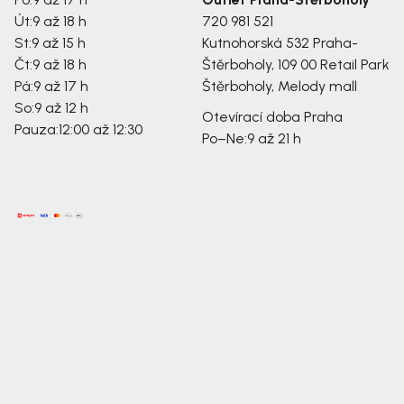
Út:
9 až 18 h
720 981 521
St:
9 až 15 h
Kutnohorská 532
Praha-
Čt:
9 až 18 h
Štěrboholy, 109 00
Retail Park
Pá:
9 až 17 h
Štěrboholy, Melody mall
So:
9 až 12 h
Otevírací doba Praha
Pauza:
12:00 až 12:30
Po–Ne:
9 až 21 h