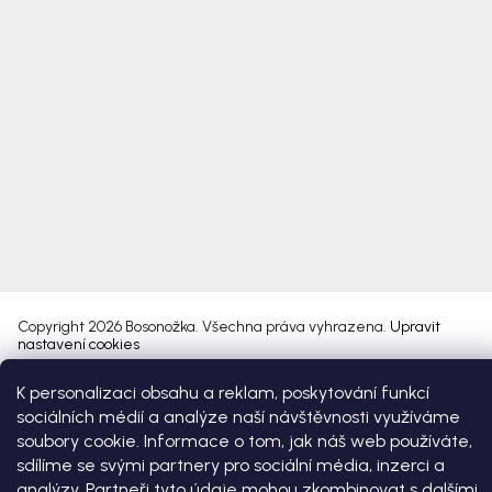
Copyright 2026
Bosonožka
. Všechna práva vyhrazena.
Upravit
nastavení cookies
K personalizaci obsahu a reklam, poskytování funkcí
Vytvořil Shoptet Premium
sociálních médií a analýze naší návštěvnosti využíváme
soubory cookie. Informace o tom, jak náš web používáte,
sdílíme se svými partnery pro sociální média, inzerci a
analýzy. Partneři tyto údaje mohou zkombinovat s dalšími