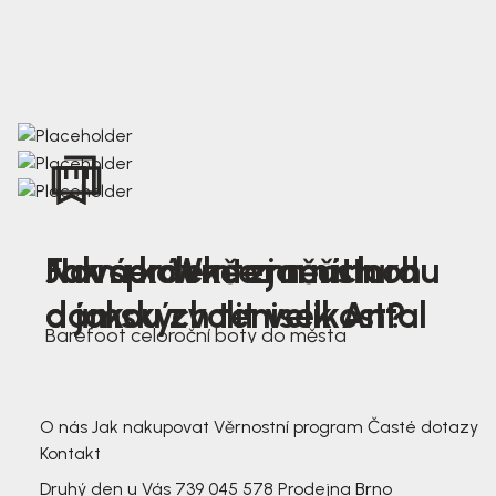
Nová kolekce jarních
Jak správně změřit nohu
Farmer Winter mustard
dámských tenisek Antal
a jakou zvolit velikost?
Barefoot celoroční boty do města
3 791,-
3 791,-
O nás
Jak nakupovat
Věrnostní program
Časté dotazy
Kontakt
Druhý den u Vás
739 045 578
Prodejna Brno