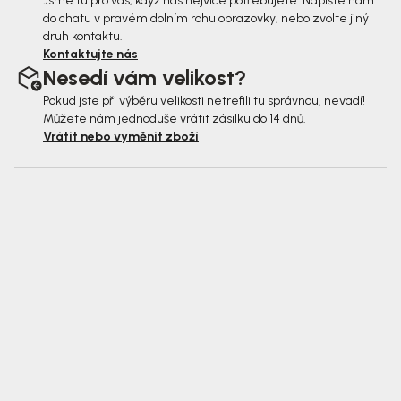
Jsme tu pro vás, když nás nejvíce potřebujete. Napište nám
do chatu v pravém dolním rohu obrazovky, nebo zvolte jiný
druh kontaktu.
Kontaktujte nás
Nesedí vám velikost?
Pokud jste při výběru velikosti netrefili tu správnou, nevadí!
Můžete nám jednoduše vrátit zásilku do 14 dnů.
Vrátit nebo vyměnit zboží