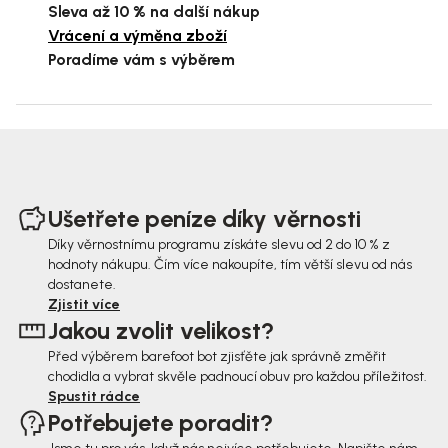
Sleva až 10 % na další nákup
Vrácení a výměna zboží
Poradíme vám s výběrem
Z
á
Ušetřete peníze díky věrnosti
p
Díky věrnostnímu programu získáte slevu od 2 do 10 % z
hodnoty nákupu. Čím více nakoupíte, tím větší slevu od nás
a
dostanete.
t
Zjistit více
Jakou zvolit velikost?
í
Před výběrem barefoot bot zjisťěte jak správně změřit
chodidla a vybrat skvěle padnoucí obuv pro každou příležitost.
Spustit rádce
Potřebujete poradit?