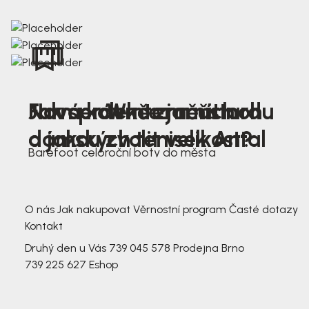
Nová kolekce jarních
Jak správně změřit nohu
Farmer Winter mustard
dámských tenisek Antal
a jakou zvolit velikost?
Barefoot celoroční boty do města
3 791,-
3 791,-
O nás
Jak nakupovat
Věrnostní program
Časté dotazy
Kontakt
Druhý den u Vás
739 045 578
Prodejna Brno
739 225 627
Eshop