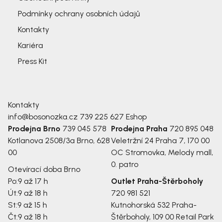
Podmínky ochrany osobních údajů
Kontakty
Kariéra
Press Kit
Kontakty
info@bosonozka.cz
739 225 627
Eshop
Prodejna Brno
739 045 578
Prodejna Praha
720 895 048
Kotlanova 2508/3a
Brno, 628
Veletržní 24
Praha 7, 170 00
00
OC Stromovka, Melody mall,
0. patro
Otevírací doba Brno
Po:
9 až 17 h
Outlet Praha-Štěrboholy
Út:
9 až 18 h
720 981 521
St:
9 až 15 h
Kutnohorská 532
Praha-
Čt:
9 až 18 h
Štěrboholy, 109 00
Retail Park