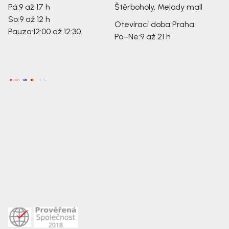
Pá:
9 až 17 h
Štěrboholy, Melody mall
So:
9 až 12 h
Otevírací doba Praha
Pauza:
12:00 až 12:30
Po–Ne:
9 až 21 h