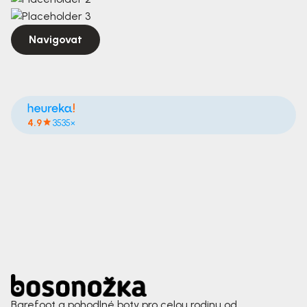
Navigovat
4.9
3535×
Barefoot a pohodlné boty pro celou rodinu od