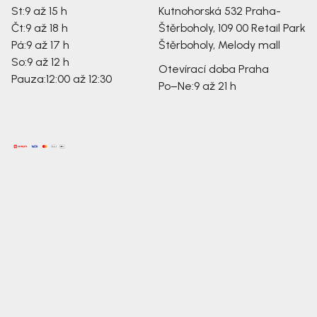
St:
9 až 15 h
Kutnohorská 532
Praha-
Čt:
9 až 18 h
Štěrboholy, 109 00
Retail Park
Pá:
9 až 17 h
Štěrboholy, Melody mall
So:
9 až 12 h
Otevírací doba Praha
Pauza:
12:00 až 12:30
Po–Ne:
9 až 21 h