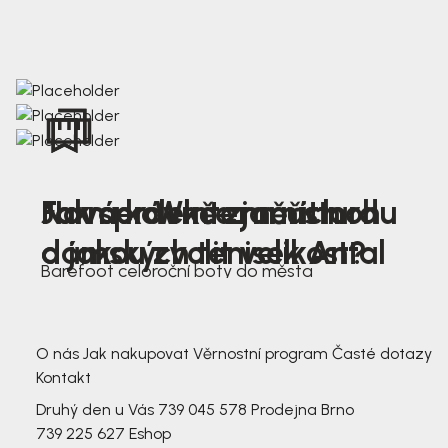
Nová kolekce jarních
Jak správně změřit nohu
Farmer Winter mustard
dámských tenisek Antal
a jakou zvolit velikost?
Barefoot celoroční boty do města
3 791,-
3 791,-
O nás
Jak nakupovat
Věrnostní program
Časté dotazy
Kontakt
Druhý den u Vás
739 045 578
Prodejna Brno
739 225 627
Eshop