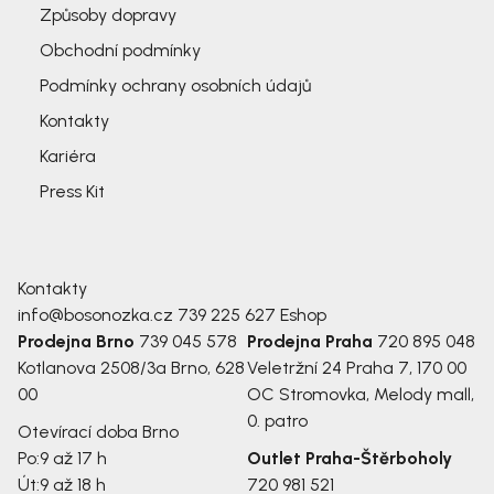
Způsoby dopravy
Obchodní podmínky
Podmínky ochrany osobních údajů
Kontakty
Kariéra
Press Kit
Kontakty
info@bosonozka.cz
739 225 627
Eshop
Prodejna Brno
739 045 578
Prodejna Praha
720 895 048
Kotlanova 2508/3a
Brno, 628
Veletržní 24
Praha 7, 170 00
00
OC Stromovka, Melody mall,
0. patro
Otevírací doba Brno
Po:
9 až 17 h
Outlet Praha-Štěrboholy
Út:
9 až 18 h
720 981 521