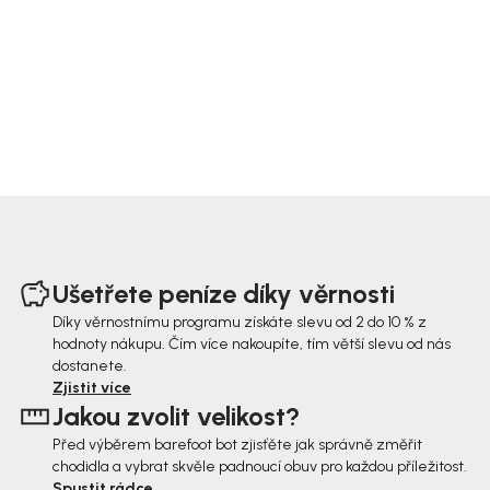
Z
á
Ušetřete peníze díky věrnosti
p
Díky věrnostnímu programu získáte slevu od 2 do 10 % z
hodnoty nákupu. Čím více nakoupíte, tím větší slevu od nás
a
dostanete.
t
Zjistit více
Jakou zvolit velikost?
í
Před výběrem barefoot bot zjisťěte jak správně změřit
chodidla a vybrat skvěle padnoucí obuv pro každou příležitost.
Spustit rádce