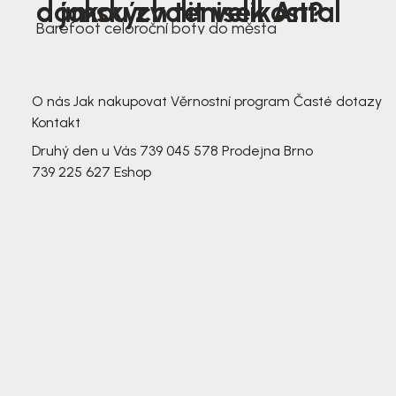
dámských tenisek Antal
a jakou zvolit velikost?
Barefoot celoroční boty do města
3 791,-
3 791,-
O nás
Jak nakupovat
Věrnostní program
Časté dotazy
Kontakt
Druhý den u Vás
739 045 578
Prodejna Brno
739 225 627
Eshop