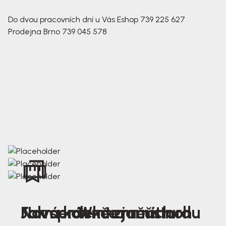
Do dvou pracovních dní u Vás
Eshop
739 225 627
Prodejna Brno
739 045 578
Nová kolekce jarních
Jak správně změřit nohu
Farmer Winter mustard