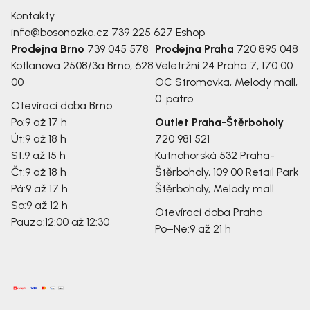
Kontakty
info@bosonozka.cz
739 225 627
Eshop
Prodejna Brno
739 045 578
Prodejna Praha
720 895 048
Kotlanova 2508/3a
Brno, 628
Veletržní 24
Praha 7, 170 00
00
OC Stromovka, Melody mall,
0. patro
Otevírací doba Brno
Po:
9 až 17 h
Outlet Praha-Štěrboholy
Út:
9 až 18 h
720 981 521
St:
9 až 15 h
Kutnohorská 532
Praha-
Čt:
9 až 18 h
Štěrboholy, 109 00
Retail Park
Pá:
9 až 17 h
Štěrboholy, Melody mall
So:
9 až 12 h
Otevírací doba Praha
Pauza:
12:00 až 12:30
Po–Ne:
9 až 21 h