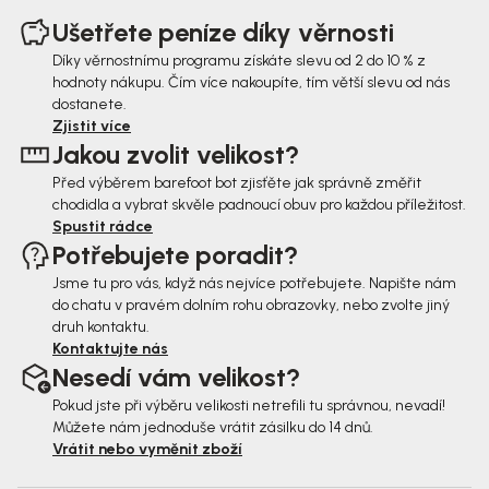
á
Ušetřete peníze díky věrnosti
p
Díky věrnostnímu programu získáte slevu od 2 do 10 % z
hodnoty nákupu. Čím více nakoupíte, tím větší slevu od nás
a
dostanete.
t
Zjistit více
Jakou zvolit velikost?
í
Před výběrem barefoot bot zjisťěte jak správně změřit
chodidla a vybrat skvěle padnoucí obuv pro každou příležitost.
Spustit rádce
Potřebujete poradit?
Jsme tu pro vás, když nás nejvíce potřebujete. Napište nám
do chatu v pravém dolním rohu obrazovky, nebo zvolte jiný
druh kontaktu.
Kontaktujte nás
Nesedí vám velikost?
Pokud jste při výběru velikosti netrefili tu správnou, nevadí!
Můžete nám jednoduše vrátit zásilku do 14 dnů.
Vrátit nebo vyměnit zboží