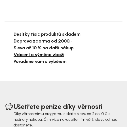
Desítky tisíc produktů skladem
Doprava zdarma od 2000,-
Sleva až 10 % na další nákup
Vrácení a výměna zboží
Poradíme vám s výběrem
Z
á
Ušetřete peníze díky věrnosti
p
Díky věrnostnímu programu získáte slevu od 2 do 10 % z
hodnoty nákupu. Čím více nakoupíte, tím větší slevu od nás
a
dostanete.