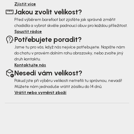
t
Zjistit více
Jakou zvolit velikost?
í
Před výběrem barefoot bot zjisťěte jak správně změřit
chodidla a vybrat skvěle padnoucí obuv pro každou příležitost.
Spustit rádce
Potřebujete poradit?
Jsme tu pro vás, když nás nejvíce potřebujete. Napište nám
do chatu v pravém dolním rohu obrazovky, nebo zvolte jiný
druh kontaktu.
Kontaktujte nás
Nesedí vám velikost?
Pokud jste při výběru velikosti netrefili tu správnou, nevadí!
Můžete nám jednoduše vrátit zásilku do 14 dnů.
Vrátit nebo vyměnit zboží