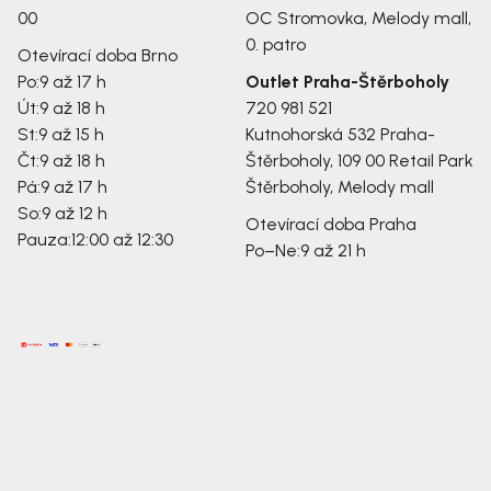
00
OC Stromovka, Melody mall,
0. patro
Otevírací doba Brno
Po:
9 až 17 h
Outlet Praha-Štěrboholy
Út:
9 až 18 h
720 981 521
St:
9 až 15 h
Kutnohorská 532
Praha-
Čt:
9 až 18 h
Štěrboholy, 109 00
Retail Park
Pá:
9 až 17 h
Štěrboholy, Melody mall
So:
9 až 12 h
Otevírací doba Praha
Pauza:
12:00 až 12:30
Po–Ne:
9 až 21 h