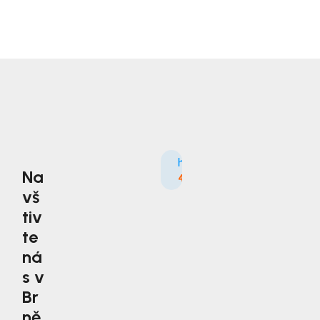
Na
4.9
3535×
vš
tiv
te
ná
s v
Br
ně