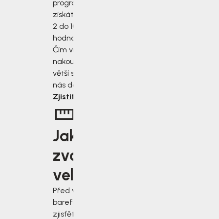
programu
získáte slevu od
2 do 10 % z
hodnoty nákupu.
Čím více
nakoupíte, tím
větší slevu od
nás dostanete.
Zjistit více
Jakou
zvolit
velikost?
Před výběrem
barefoot bot
zjisťěte jak