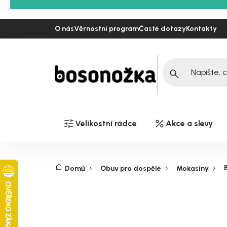
Přejít
na
O nás
Věrnostní program
Časté dotazy
Kontakty
obsah
Velikostní rádce
Akce a slevy
Domů
Obuv pro dospělé
Mokasíny