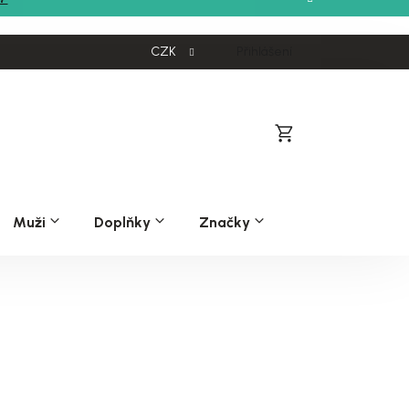
CZK
Přihlášení
Nákupní
košík
Muži
Doplňky
Značky