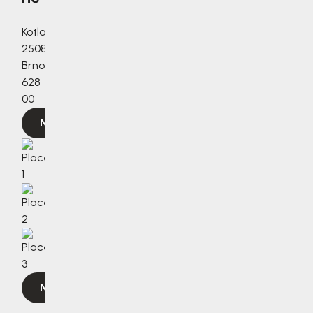
Kotlanova
2508/3a,
Brno,
628
00
Navigovat
Navigovat