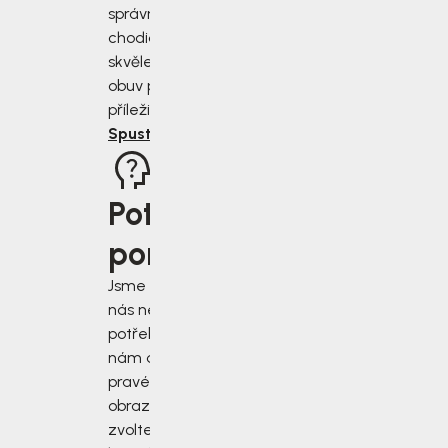
správně změřit
chodidla a vybrat
skvěle padnoucí
obuv pro každou
příležitost.
Spustit rádce
Potřebujete
poradit?
Jsme tu pro vás, když
nás nejvíce
potřebujete. Napište
nám do chatu v
pravém dolním rohu
obrazovky, nebo
zvolte jiný druh