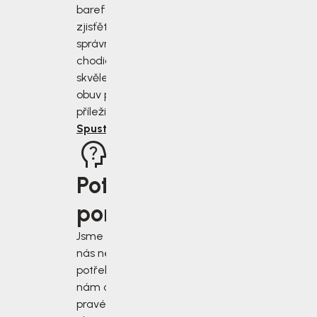
barefoot bot
zjisťěte jak
správně změřit
chodidla a vybrat
skvěle padnoucí
obuv pro každou
příležitost.
Spustit rádce
Potřebujete
poradit?
Jsme tu pro vás, když
nás nejvíce
potřebujete. Napište
nám do chatu v
pravém dolním rohu