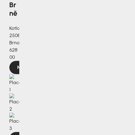
Br
ně
Kotlanova
2508/3a,
Brno,
628
00
Navigovat