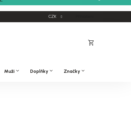
CZK
Přihlášení
Nákupní
košík
Muži
Doplňky
Značky