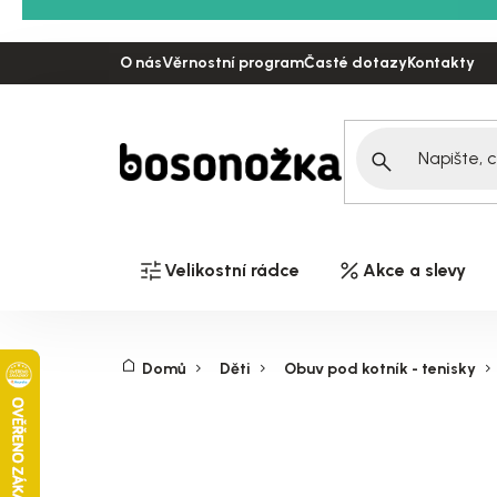
Přejít
na
O nás
Věrnostní program
Časté dotazy
Kontakty
obsah
Velikostní rádce
Akce a slevy
Domů
Děti
Obuv pod kotník - tenisky