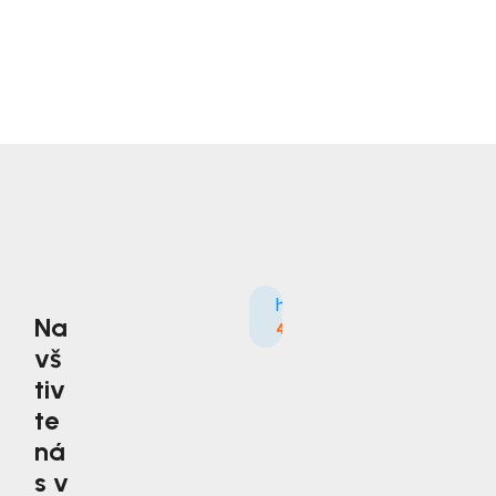
Na
4.9
3535×
vš
tiv
te
ná
s v