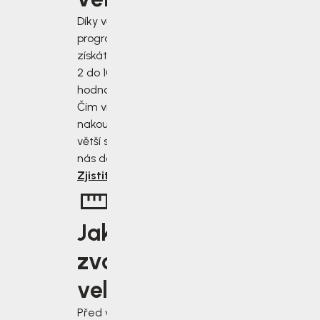
Díky věrnostnímu
programu
získáte slevu od
2 do 10 % z
hodnoty nákupu.
Čím více
nakoupíte, tím
větší slevu od
nás dostanete.
Zjistit více
Jakou
zvolit
velikost?
Před výběrem