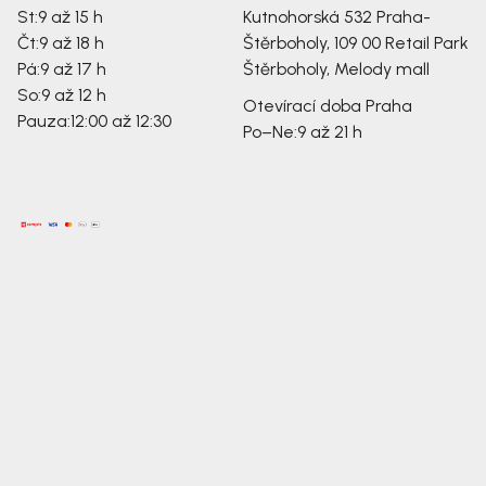
St:
9 až 15 h
Kutnohorská 532
Praha-
Čt:
9 až 18 h
Štěrboholy, 109 00
Retail Park
Pá:
9 až 17 h
Štěrboholy, Melody mall
So:
9 až 12 h
Otevírací doba Praha
Pauza:
12:00 až 12:30
Po–Ne:
9 až 21 h