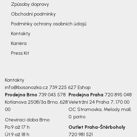
Způsoby dopravy
Obchodní podmínky
Podmínky ochrany osobních údajů
Kontakty
Kariéra
Press Kit
Kontakty
info@bosonozka.cz
739 225 627
Eshop
Prodejna Brno
739 045 578
Prodejna Praha
720 895 048
Kotlanova 2508/3a
Brno, 628
Veletržní 24
Praha 7, 170 00
00
OC Stromovka, Melody mall,
0. patro
Otevírací doba Brno
Po:
9 až 17 h
Outlet Praha-Štěrboholy
Út:
9 až 18 h
720 981 521