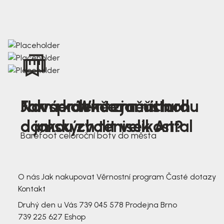
Nová kolekce jarních
Jak správně změřit nohu
Farmer Winter mustard
dámských tenisek Antal
a jakou zvolit velikost?
Barefoot celoroční boty do města
3 791,-
3 791,-
O nás
Jak nakupovat
Věrnostní program
Časté dotazy
Kontakt
Druhý den u Vás
739 045 578
Prodejna Brno
739 225 627
Eshop