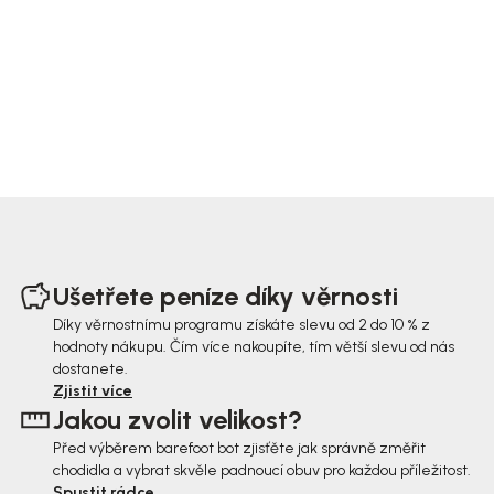
Z
á
Ušetřete peníze díky věrnosti
p
Díky věrnostnímu programu získáte slevu od 2 do 10 % z
hodnoty nákupu. Čím více nakoupíte, tím větší slevu od nás
a
dostanete.
t
Zjistit více
Jakou zvolit velikost?
í
Před výběrem barefoot bot zjisťěte jak správně změřit
chodidla a vybrat skvěle padnoucí obuv pro každou příležitost.
Spustit rádce