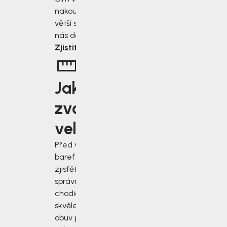
nakoupíte, tím
větší slevu od
nás dostanete.
Zjistit více
Jakou
zvolit
velikost?
Před výběrem
barefoot bot
zjisťěte jak
správně změřit
chodidla a vybrat
skvěle padnoucí
obuv pro každou