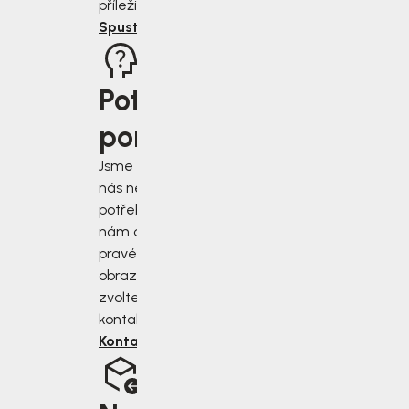
příležitost.
Spustit rádce
Potřebujete
poradit?
Jsme tu pro vás, když
nás nejvíce
potřebujete. Napište
nám do chatu v
pravém dolním rohu
obrazovky, nebo
zvolte jiný druh
kontaktu.
Kontaktujte nás