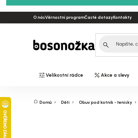
Přejít
na
O nás
Věrnostní program
Časté dotazy
Kontakty
obsah
Velikostní rádce
Akce a slevy
Domů
Děti
Obuv pod kotník - tenisky