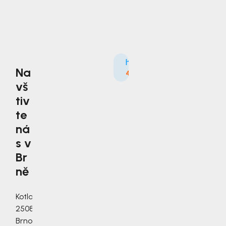
Na
4.9
3535×
vš
tiv
te
ná
s v
Br
ně
Kotlanova
2508/3a,
Brno,