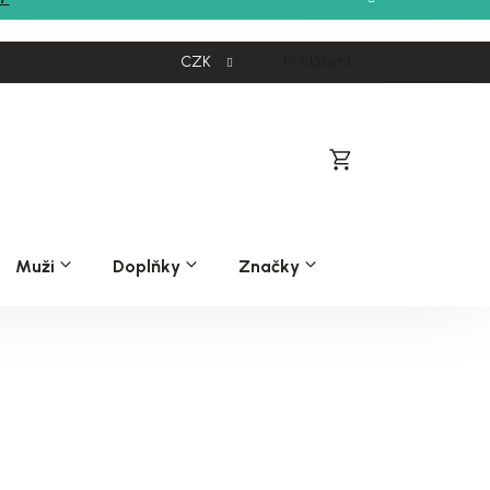
CZK
Přihlášení
Nákupní
košík
Muži
Doplňky
Značky