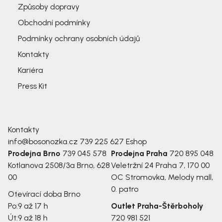
Způsoby dopravy
Obchodní podmínky
Podmínky ochrany osobních údajů
Kontakty
Kariéra
Press Kit
Kontakty
info@bosonozka.cz
739 225 627
Eshop
Prodejna Brno
739 045 578
Prodejna Praha
720 895 048
Kotlanova 2508/3a
Brno, 628
Veletržní 24
Praha 7, 170 00
00
OC Stromovka, Melody mall,
0. patro
Otevírací doba Brno
Po:
9 až 17 h
Outlet Praha-Štěrboholy
Út:
9 až 18 h
720 981 521