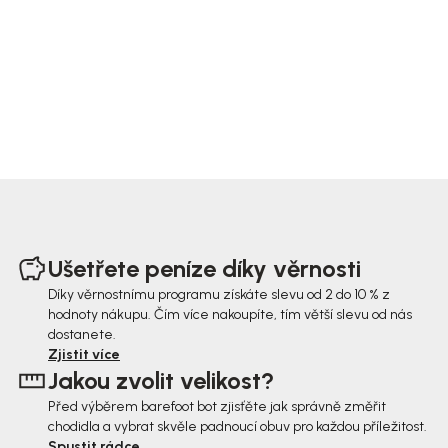
Z
á
Ušetřete peníze díky věrnosti
p
Díky věrnostnímu programu získáte slevu od 2 do 10 % z
hodnoty nákupu. Čím více nakoupíte, tím větší slevu od nás
a
dostanete.
t
Zjistit více
Jakou zvolit velikost?
í
Před výběrem barefoot bot zjisťěte jak správně změřit
chodidla a vybrat skvěle padnoucí obuv pro každou příležitost.
Spustit rádce