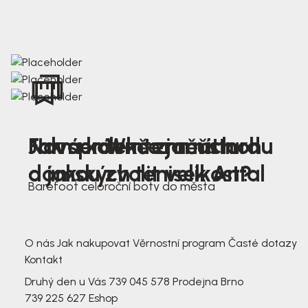
Nová kolekce jarních
Jak správně změřit nohu
Farmer Winter mustard
dámských tenisek Antal
a jakou zvolit velikost?
Barefoot celoroční boty do města
3 791,-
3 791,-
O nás
Jak nakupovat
Věrnostní program
Časté dotazy
Kontakt
Druhý den u Vás
739 045 578
Prodejna Brno
739 225 627
Eshop