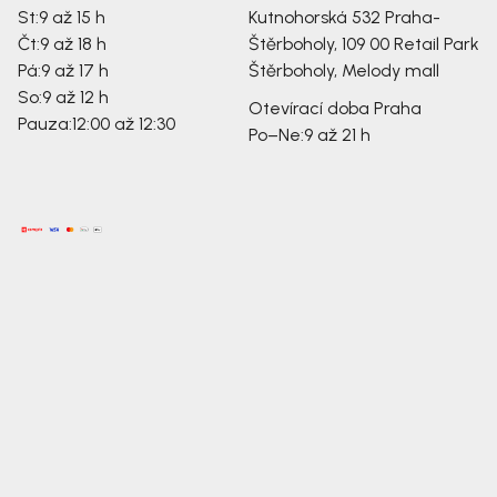
St:
9 až 15 h
Kutnohorská 532
Praha-
Čt:
9 až 18 h
Štěrboholy, 109 00
Retail Park
Pá:
9 až 17 h
Štěrboholy, Melody mall
So:
9 až 12 h
Otevírací doba Praha
Pauza:
12:00 až 12:30
Po–Ne:
9 až 21 h