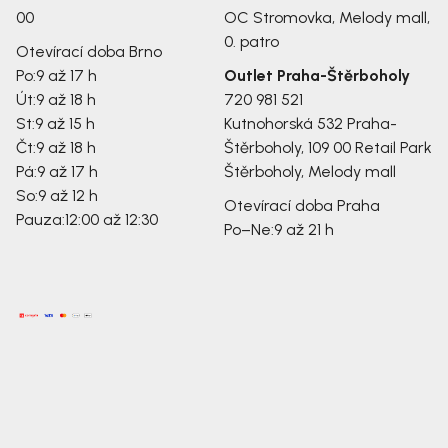
00
OC Stromovka, Melody mall,
0. patro
Otevírací doba Brno
Po:
9 až 17 h
Outlet Praha-Štěrboholy
Út:
9 až 18 h
720 981 521
St:
9 až 15 h
Kutnohorská 532
Praha-
Čt:
9 až 18 h
Štěrboholy, 109 00
Retail Park
Pá:
9 až 17 h
Štěrboholy, Melody mall
So:
9 až 12 h
Otevírací doba Praha
Pauza:
12:00 až 12:30
Po–Ne:
9 až 21 h