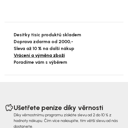
Desítky tisíc produktů skladem
Doprava zdarma od 2000,-
Sleva až 10 % na další nákup
Vrácení a výměna zboží
Poradíme vám s výběrem
Z
á
Ušetřete peníze díky věrnosti
p
Díky věrnostnímu programu získáte slevu od 2 do 10 % z
hodnoty nákupu. Čím více nakoupíte, tím větší slevu od nás
a
dostanete.