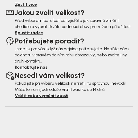
t
Zjistit více
Jakou zvolit velikost?
í
Před výběrem barefoot bot zjisťěte jak správně změřit
chodidla a vybrat skvěle padnoucí obuv pro každou příležitost.
Spustit rádce
Potřebujete poradit?
Jsme tu pro vás, když nás nejvíce potřebujete. Napište nám
do chatu v pravém dolním rohu obrazovky, nebo zvolte jiný
druh kontaktu.
Kontaktujte nás
Nesedí vám velikost?
Pokud jste při výběru velikosti netrefili tu správnou, nevadí!
Můžete nám jednoduše vrátit zásilku do 14 dnů.
Vrátit nebo vyměnit zboží