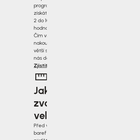
programu
získáte slevu od
2 do 10 % z
hodnoty nákupu.
Čím více
nakoupíte, tím
větší slevu od
nás dostanete.
Zjistit více
Jakou
zvolit
velikost?
Před výběrem
barefoot bot