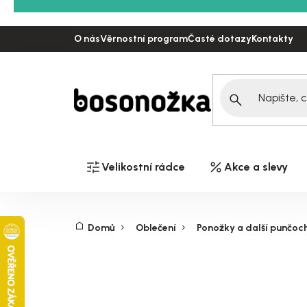
Přejít
na
O nás
Věrnostní program
Časté dotazy
Kontakty
obsah
Velikostní rádce
Akce a slevy
Domů
Oblečení
Ponožky a další punčoc