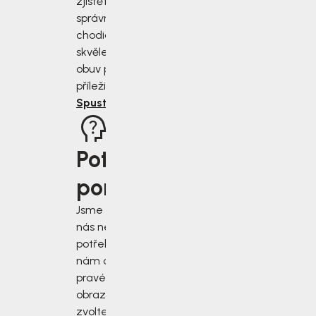
zjisťěte jak
správně změřit
chodidla a vybrat
skvěle padnoucí
obuv pro každou
příležitost.
Spustit rádce
Potřebujete
poradit?
Jsme tu pro vás, když
nás nejvíce
potřebujete. Napište
nám do chatu v
pravém dolním rohu
obrazovky, nebo
zvolte jiný druh