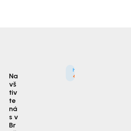
Na
4.9
3535×
vš
tiv
te
ná
s v
Br