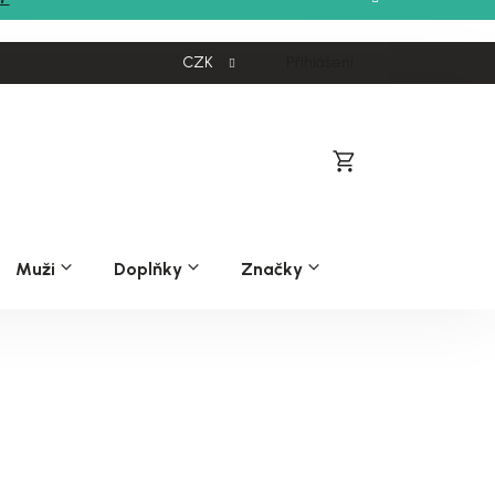
CZK
Přihlášení
Nákupní
košík
Muži
Doplňky
Značky