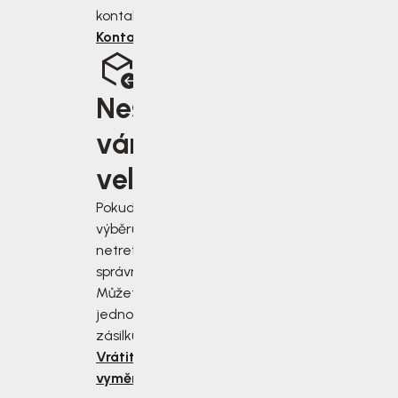
kontaktu.
Kontaktujte nás
Nesedí
vám
velikost?
Pokud jste při
výběru velikosti
netrefili tu
správnou, nevadí!
Můžete nám
jednoduše vrátit
zásilku do 14 dnů.
Vrátit nebo
vyměnit zboží