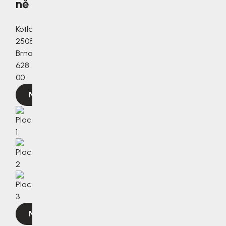
ně
Kotlanova
2508/3a,
Brno,
628
00
Navigovat
Navigovat