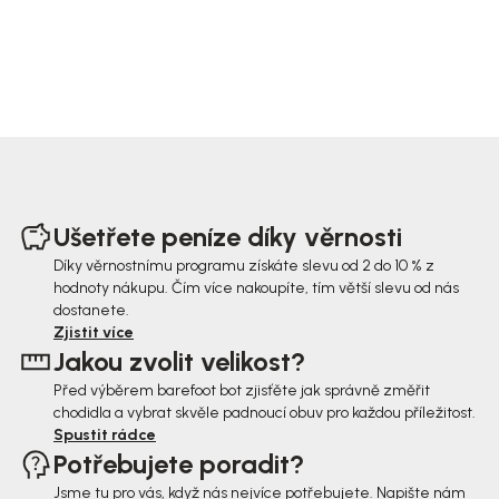
Z
á
Ušetřete peníze díky věrnosti
p
Díky věrnostnímu programu získáte slevu od 2 do 10 % z
hodnoty nákupu. Čím více nakoupíte, tím větší slevu od nás
a
dostanete.
t
Zjistit více
Jakou zvolit velikost?
í
Před výběrem barefoot bot zjisťěte jak správně změřit
chodidla a vybrat skvěle padnoucí obuv pro každou příležitost.
Spustit rádce
Potřebujete poradit?
Jsme tu pro vás, když nás nejvíce potřebujete. Napište nám