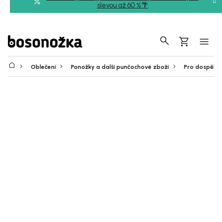
Přejít
slevou až 60 %🌴
na
obsah
Hledat
Nákupní
košík
Oblečení
Ponožky a další punčochové zboží
Pro dospělé