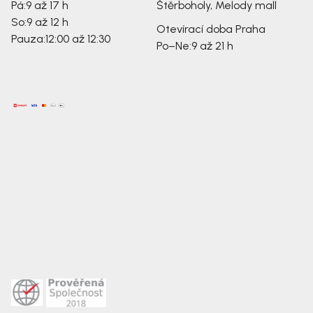
Pá:
9 až 17 h
Štěrboholy, Melody mall
So:
9 až 12 h
Otevírací doba Praha
Pauza:
12:00 až 12:30
Po–Ne:
9 až 21 h