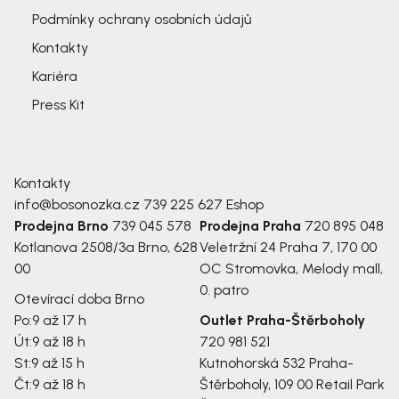
Podmínky ochrany osobních údajů
Kontakty
Kariéra
Press Kit
Kontakty
info@bosonozka.cz
739 225 627
Eshop
Prodejna Brno
739 045 578
Prodejna Praha
720 895 048
Kotlanova 2508/3a
Brno, 628
Veletržní 24
Praha 7, 170 00
00
OC Stromovka, Melody mall,
0. patro
Otevírací doba Brno
Po:
9 až 17 h
Outlet Praha-Štěrboholy
Út:
9 až 18 h
720 981 521
St:
9 až 15 h
Kutnohorská 532
Praha-
Čt:
9 až 18 h
Štěrboholy, 109 00
Retail Park