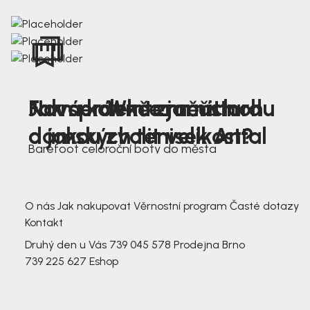
Nová kolekce jarních
Jak správně změřit nohu
Farmer Winter mustard
dámských tenisek Antal
a jakou zvolit velikost?
Barefoot celoroční boty do města
3 791,-
3 791,-
O nás
Jak nakupovat
Věrnostní program
Časté dotazy
Kontakt
Druhý den u Vás
739 045 578
Prodejna Brno
739 225 627
Eshop