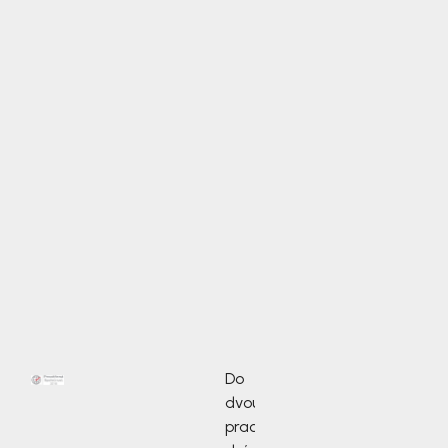
Do
dvou
pracovních