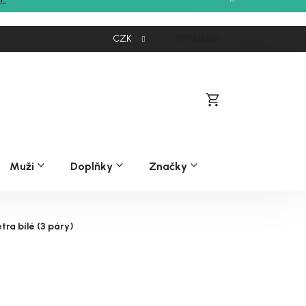
CZK
Přihlášení
Nákupní
košík
Muži
Doplňky
Značky
ra bílé (3 páry)