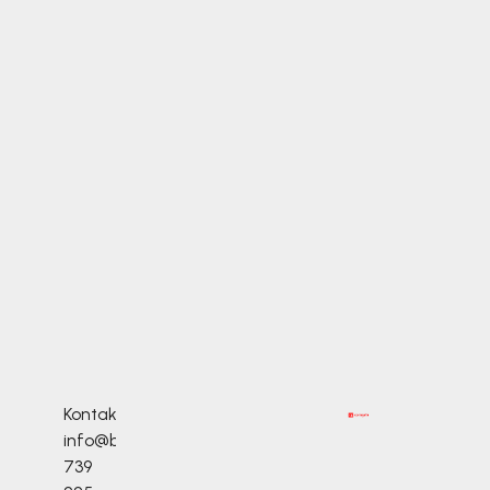
Kontakty
info@bosonozka.cz
739