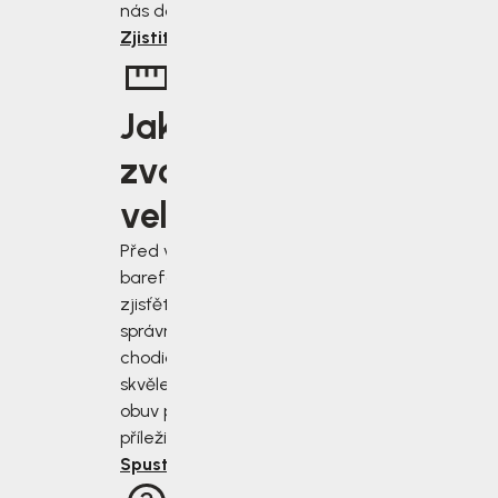
nás dostanete.
Zjistit více
Jakou
zvolit
velikost?
Před výběrem
barefoot bot
zjisťěte jak
správně změřit
chodidla a vybrat
skvěle padnoucí
obuv pro každou
příležitost.
Spustit rádce