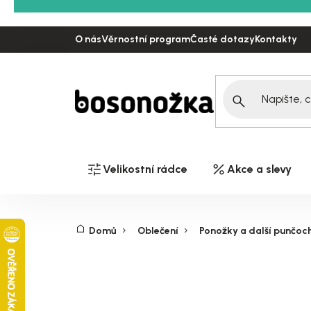
Přejít
na
O nás
Věrnostní program
Časté dotazy
Kontakty
obsah
Velikostní rádce
Akce a slevy
Domů
Oblečení
Ponožky a další punčoc