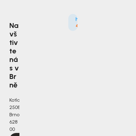
Na
4.9
3535×
vš
tiv
te
ná
s v
Br
ně
Kotlanova
2508/3a,
Brno,
628
00