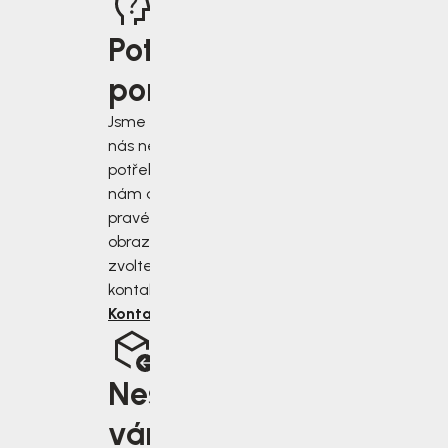
Potřebujete
poradit?
Jsme tu pro vás, když
nás nejvíce
potřebujete. Napište
nám do chatu v
pravém dolním rohu
obrazovky, nebo
zvolte jiný druh
kontaktu.
Kontaktujte nás
Nesedí
vám