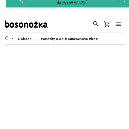
Přejít
slevou až 60 %🌴
na
obsah
Hledat
Nákupní
košík
Oblečení
Ponožky a další punčochové zboží