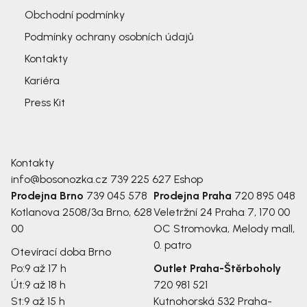
Obchodní podmínky
Podmínky ochrany osobních údajů
Kontakty
Kariéra
Press Kit
Kontakty
info@bosonozka.cz
739 225 627
Eshop
Prodejna Brno
739 045 578
Prodejna Praha
720 895 048
Kotlanova 2508/3a
Brno, 628
Veletržní 24
Praha 7, 170 00
00
OC Stromovka, Melody mall,
0. patro
Otevírací doba Brno
Po:
9 až 17 h
Outlet Praha-Štěrboholy
Út:
9 až 18 h
720 981 521
St:
9 až 15 h
Kutnohorská 532
Praha-