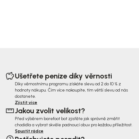
Z
á
Ušetřete peníze díky věrnosti
p
Díky věrnostnímu programu získáte slevu od 2 do 10 % z
hodnoty nákupu. Čím více nakoupíte, tím větší slevu od nás
a
dostanete.
t
Zjistit více
Jakou zvolit velikost?
í
Před výběrem barefoot bot zjisťěte jak správně změřit
chodidla a vybrat skvěle padnoucí obuv pro každou příležitost.
Spustit rádce