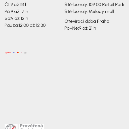
Čt:
9 až 18 h
Štěrboholy, 109 00
Retail Park
Pá:
9 až 17 h
Štěrboholy, Melody mall
So:
9 až 12 h
Otevírací doba Praha
Pauza:
12:00 až 12:30
Po–Ne:
9 až 21 h