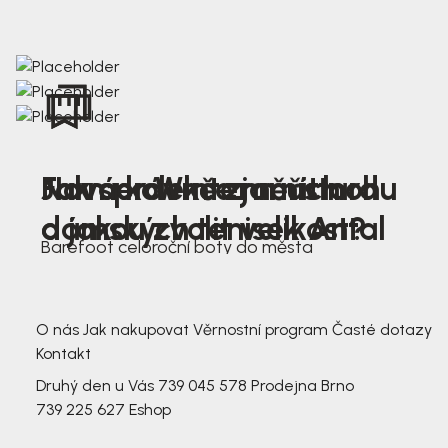
Nová kolekce jarních
Jak správně změřit nohu
Farmer Winter mustard
dámských tenisek Antal
a jakou zvolit velikost?
Barefoot celoroční boty do města
3 791,-
3 791,-
O nás
Jak nakupovat
Věrnostní program
Časté dotazy
Kontakt
Druhý den u Vás
739 045 578
Prodejna Brno
739 225 627
Eshop