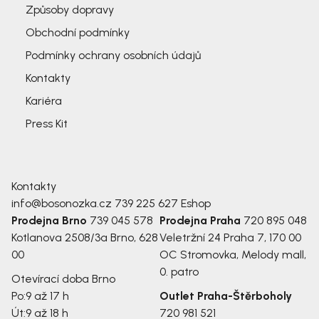
Způsoby dopravy
Obchodní podmínky
Podmínky ochrany osobních údajů
Kontakty
Kariéra
Press Kit
Kontakty
info@bosonozka.cz
739 225 627
Eshop
Prodejna Brno
739 045 578
Prodejna Praha
720 895 048
Kotlanova 2508/3a
Brno, 628
Veletržní 24
Praha 7, 170 00
00
OC Stromovka, Melody mall,
0. patro
Otevírací doba Brno
Po:
9 až 17 h
Outlet Praha-Štěrboholy
Út:
9 až 18 h
720 981 521