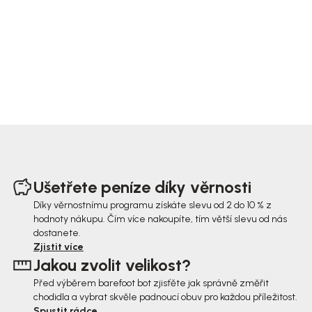
Z
á
Ušetřete peníze díky věrnosti
p
Díky věrnostnímu programu získáte slevu od 2 do 10 % z
hodnoty nákupu. Čím více nakoupíte, tím větší slevu od nás
a
dostanete.
t
Zjistit více
Jakou zvolit velikost?
í
Před výběrem barefoot bot zjisťěte jak správně změřit
chodidla a vybrat skvěle padnoucí obuv pro každou příležitost.
Spustit rádce