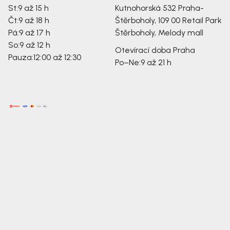
St:
9 až 15 h
Kutnohorská 532
Praha-
Čt:
9 až 18 h
Štěrboholy, 109 00
Retail Park
Pá:
9 až 17 h
Štěrboholy, Melody mall
So:
9 až 12 h
Otevírací doba Praha
Pauza:
12:00 až 12:30
Po–Ne:
9 až 21 h