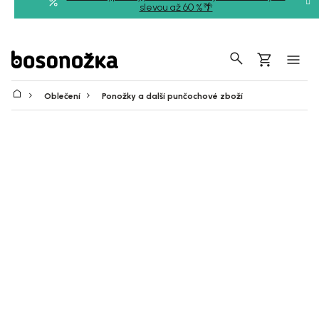
Přejít
slevou až 60 %🌴
na
obsah
Hledat
Nákupní
košík
Oblečení
Ponožky a další punčochové zboží