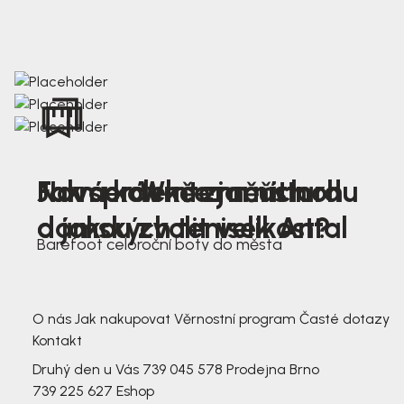
Nová kolekce jarních
Jak správně změřit nohu
Farmer Winter mustard
dámských tenisek Antal
a jakou zvolit velikost?
Barefoot celoroční boty do města
3 791,-
3 791,-
O nás
Jak nakupovat
Věrnostní program
Časté dotazy
Kontakt
Druhý den u Vás
739 045 578
Prodejna Brno
739 225 627
Eshop