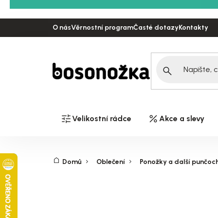
Přejít
na
O nás
Věrnostní program
Časté dotazy
Kontakty
obsah
Velikostní rádce
Akce a slevy
Domů
Oblečení
Ponožky a další punčoc