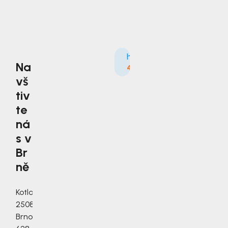
Na
4.9
3535×
vš
tiv
te
ná
s v
Br
ně
Kotlanova
2508/3a,
Brno,