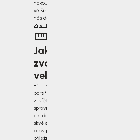
nakoupíte, tím
větší slevu od
nás dostanete.
Zjistit více
Jakou
zvolit
velikost?
Před výběrem
barefoot bot
zjisťěte jak
správně změřit
chodidla a vybrat
skvěle padnoucí
obuv pro každou
příležitost.