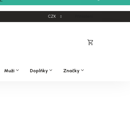
CZK
Přihlášení
Nákupní
košík
Muži
Doplňky
Značky