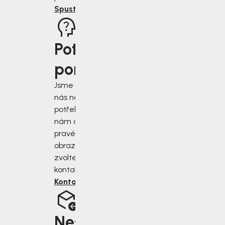
Spustit rádce
Potřebujete
poradit?
Jsme tu pro vás, když
nás nejvíce
potřebujete. Napište
nám do chatu v
pravém dolním rohu
obrazovky, nebo
zvolte jiný druh
kontaktu.
Kontaktujte nás
Nesedí