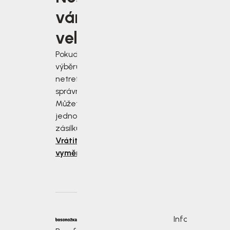
vám
velikost?
Pokud jste při
výběru velikosti
netrefili tu
správnou, nevadí!
Můžete nám
jednoduše vrátit
zásilku do 14 dnů.
Vrátit nebo
vyměnit zboží
Informace