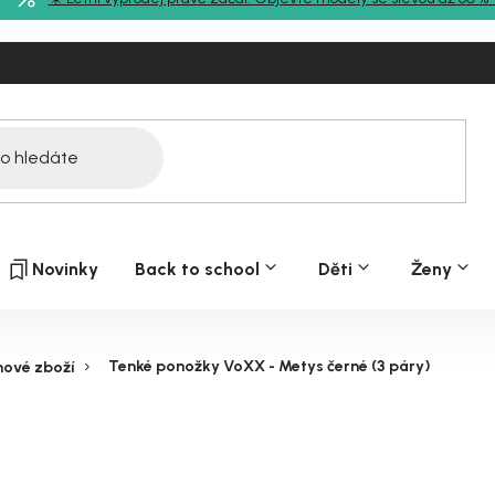
Novinky
Back to school
Děti
Ženy
Tenké ponožky VoXX - Metys černé (3 páry)
hové zboží