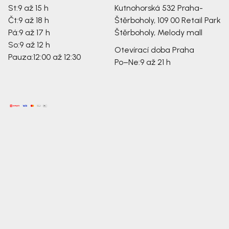
St:
9 až 15 h
Kutnohorská 532
Praha-
Čt:
9 až 18 h
Štěrboholy, 109 00
Retail Park
Pá:
9 až 17 h
Štěrboholy, Melody mall
So:
9 až 12 h
Otevírací doba Praha
Pauza:
12:00 až 12:30
Po–Ne:
9 až 21 h