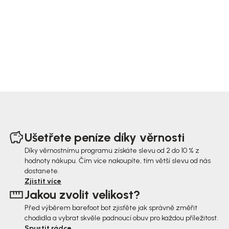
Z
á
Ušetřete peníze díky věrnosti
p
Díky věrnostnímu programu získáte slevu od 2 do 10 % z
hodnoty nákupu. Čím více nakoupíte, tím větší slevu od nás
a
dostanete.
t
Zjistit více
Jakou zvolit velikost?
í
Před výběrem barefoot bot zjisťěte jak správně změřit
chodidla a vybrat skvěle padnoucí obuv pro každou příležitost.
Spustit rádce