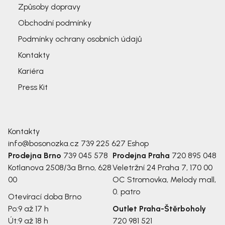
Způsoby dopravy
Obchodní podmínky
Podmínky ochrany osobních údajů
Kontakty
Kariéra
Press Kit
Kontakty
info@bosonozka.cz
739 225 627
Eshop
Prodejna Brno
739 045 578
Prodejna Praha
720 895 048
Kotlanova 2508/3a
Brno, 628
Veletržní 24
Praha 7, 170 00
00
OC Stromovka, Melody mall,
0. patro
Otevírací doba Brno
Po:
9 až 17 h
Outlet Praha-Štěrboholy
Út:
9 až 18 h
720 981 521