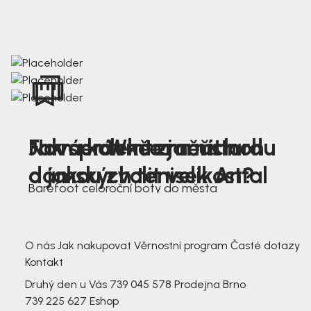
Nová kolekce jarních
Jak správně změřit nohu
Farmer Winter mustard
dámských tenisek Antal
a jakou zvolit velikost?
Barefoot celoroční boty do města
3 791,-
3 791,-
O nás
Jak nakupovat
Věrnostní program
Časté dotazy
Kontakt
Druhý den u Vás
739 045 578
Prodejna Brno
739 225 627
Eshop