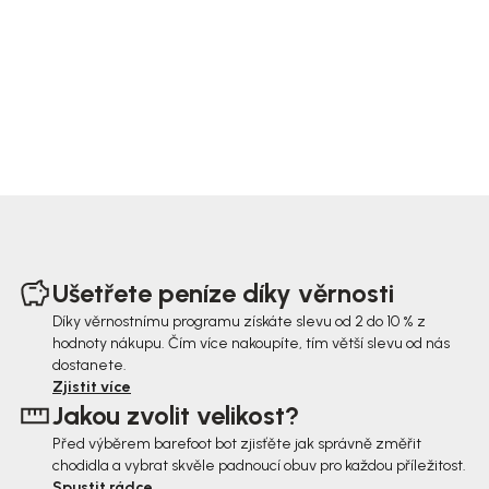
Z
á
Ušetřete peníze díky věrnosti
p
Díky věrnostnímu programu získáte slevu od 2 do 10 % z
hodnoty nákupu. Čím více nakoupíte, tím větší slevu od nás
a
dostanete.
t
Zjistit více
Jakou zvolit velikost?
í
Před výběrem barefoot bot zjisťěte jak správně změřit
chodidla a vybrat skvěle padnoucí obuv pro každou příležitost.
Spustit rádce