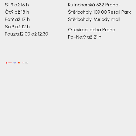
St:
9 až 15 h
Kutnohorská 532
Praha-
Čt:
9 až 18 h
Štěrboholy, 109 00
Retail Park
Pá:
9 až 17 h
Štěrboholy, Melody mall
So:
9 až 12 h
Otevírací doba Praha
Pauza:
12:00 až 12:30
Po–Ne:
9 až 21 h