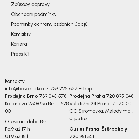
Způsoby dopravy
Obchodní podmínky
Podmínky ochrany osobních údajů
Kontakty
Kariéra
Press Kit
Kontakty
info@bosonozka.cz
739 225 627
Eshop
Prodejna Brno
739 045 578
Prodejna Praha
720 895 048
Kotlanova 2508/3a
Brno, 628
Veletržní 24
Praha 7, 170 00
00
OC Stromovka, Melody mall,
0. patro
Otevírací doba Brno
Po:
9 až 17 h
Outlet Praha-Štěrboholy
Út:
9 až 18 h
720 981 521