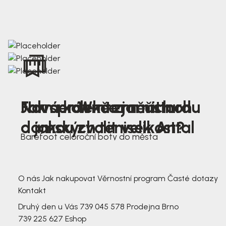
Nová kolekce jarních
Jak správně změřit nohu
Farmer Winter mustard
dámských tenisek Antal
a jakou zvolit velikost?
Barefoot celoroční boty do města
3 791,-
3 791,-
O nás
Jak nakupovat
Věrnostní program
Časté dotazy
Kontakt
Druhý den u Vás
739 045 578
Prodejna Brno
739 225 627
Eshop