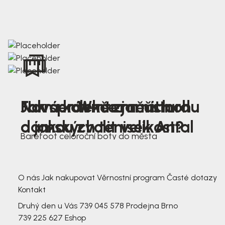
Nová kolekce jarních
Jak správně změřit nohu
Farmer Winter mustard
dámských tenisek Antal
a jakou zvolit velikost?
Barefoot celoroční boty do města
3 791,-
3 791,-
O nás
Jak nakupovat
Věrnostní program
Časté dotazy
Kontakt
Druhý den u Vás
739 045 578
Prodejna Brno
739 225 627
Eshop