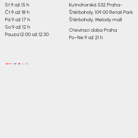
St:
9 až 15 h
Kutnohorská 532
Praha-
Čt:
9 až 18 h
Štěrboholy, 109 00
Retail Park
Pá:
9 až 17 h
Štěrboholy, Melody mall
So:
9 až 12 h
Otevírací doba Praha
Pauza:
12:00 až 12:30
Po–Ne:
9 až 21 h