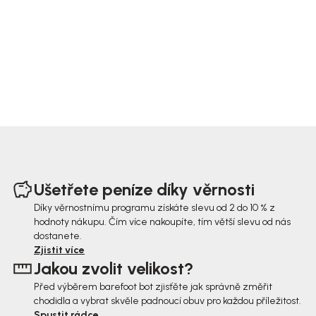
Z
á
Ušetřete peníze díky věrnosti
p
Díky věrnostnímu programu získáte slevu od 2 do 10 % z
hodnoty nákupu. Čím více nakoupíte, tím větší slevu od nás
a
dostanete.
t
Zjistit více
Jakou zvolit velikost?
í
Před výběrem barefoot bot zjisťěte jak správně změřit
chodidla a vybrat skvěle padnoucí obuv pro každou příležitost.
Spustit rádce