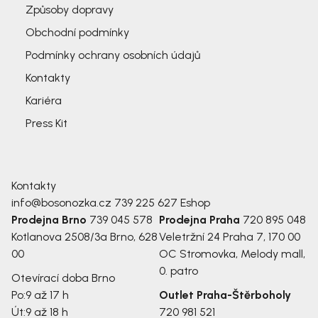
Způsoby dopravy
Obchodní podmínky
Podmínky ochrany osobních údajů
Kontakty
Kariéra
Press Kit
Kontakty
info@bosonozka.cz
739 225 627
Eshop
Prodejna Brno
739 045 578
Prodejna Praha
720 895 048
Kotlanova 2508/3a
Brno, 628
Veletržní 24
Praha 7, 170 00
00
OC Stromovka, Melody mall,
0. patro
Otevírací doba Brno
Po:
9 až 17 h
Outlet Praha-Štěrboholy
Út:
9 až 18 h
720 981 521