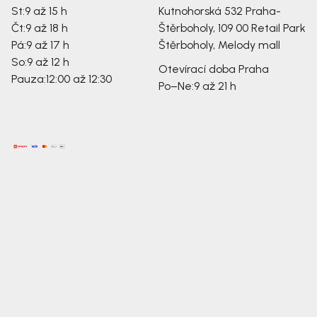
St:
9 až 15 h
Kutnohorská 532
Praha-
Čt:
9 až 18 h
Štěrboholy, 109 00
Retail Park
Pá:
9 až 17 h
Štěrboholy, Melody mall
So:
9 až 12 h
Otevírací doba Praha
Pauza:
12:00 až 12:30
Po–Ne:
9 až 21 h