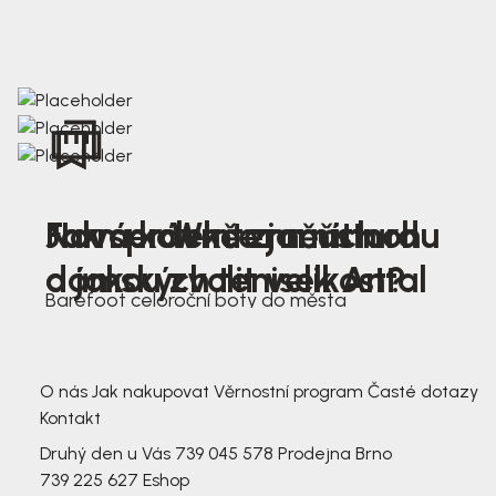
Nová kolekce jarních
Jak správně změřit nohu
Farmer Winter mustard
dámských tenisek Antal
a jakou zvolit velikost?
Barefoot celoroční boty do města
3 791,-
3 791,-
O nás
Jak nakupovat
Věrnostní program
Časté dotazy
Kontakt
Druhý den u Vás
739 045 578
Prodejna Brno
739 225 627
Eshop