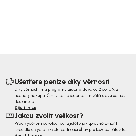
Z
á
Ušetřete peníze díky věrnosti
p
Díky věrnostnímu programu získáte slevu od 2 do 10 % z
hodnoty nákupu. Čím více nakoupíte, tím větší slevu od nás
a
dostanete.
t
Zjistit více
Jakou zvolit velikost?
í
Před výběrem barefoot bot zjisťěte jak správně změřit
chodidla a vybrat skvěle padnoucí obuv pro každou příležitost.
Spustit rádce