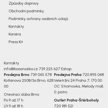
Způsoby dopravy
Obchodní podmínky
Podmínky ochrany osobních údajů
Kontakty
Kariéra
Press Kit
Kontakty
info@bosonozka.cz
739 225 627
Eshop
Prodejna Brno
739 045 578
Prodejna Praha
720 895 048
Kotlanova 2508/3a
Brno, 628
Veletržní 24
Praha 7, 170 00
00
OC Stromovka, Melody mall,
0. patro
Otevírací doba Brno
Po:
9 až 17 h
Outlet Praha-Štěrboholy
Út:
9 až 18 h
720 981 521