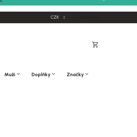
CZK
Přihlášení
Nákupní
košík
Muži
Doplňky
Značky