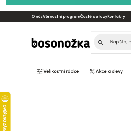
Přejít
na
O nás
Věrnostní program
Časté dotazy
Kontakty
obsah
Velikostní rádce
Akce a slevy