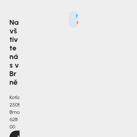
Na
4.9
3535×
vš
tiv
te
ná
s v
Br
ně
Kotlanova
2508/3a,
Brno,
628
00