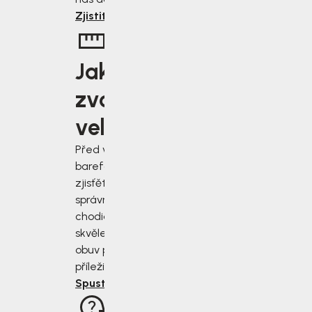
Zjistit více
Jakou
zvolit
velikost?
Před výběrem
barefoot bot
zjisťěte jak
správně změřit
chodidla a vybrat
skvěle padnoucí
obuv pro každou
příležitost.
Spustit rádce