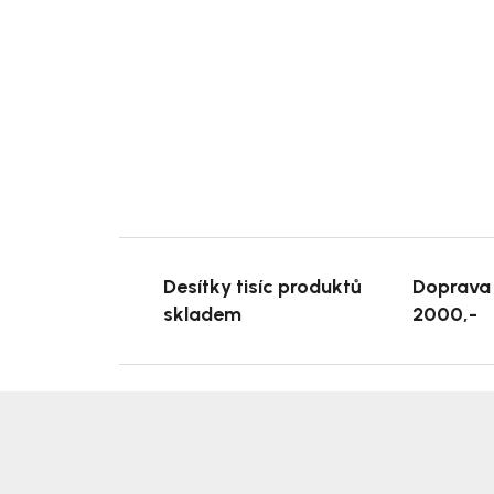
Desítky tisíc produktů
Doprava
skladem
2000,-
Z