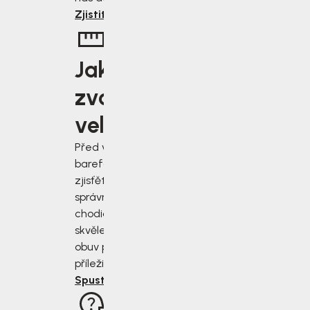
Zjistit více
Jakou
zvolit
velikost?
Před výběrem
barefoot bot
zjisťěte jak
správně změřit
chodidla a vybrat
skvěle padnoucí
obuv pro každou
příležitost.
Spustit rádce