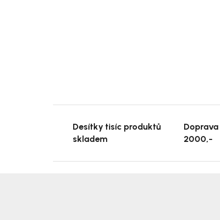
Desítky tisíc produktů
Doprava
skladem
2000,-
Z