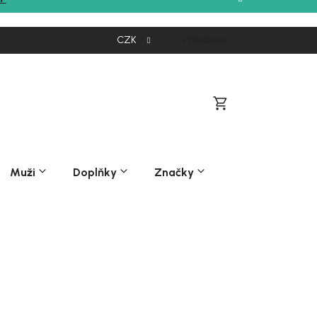
CZK
Přihlášení
Nákupní
košík
Muži
Doplňky
Značky