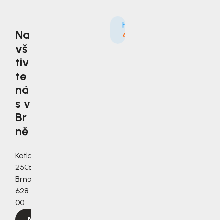
Na
4.9
3535×
vš
tiv
te
ná
s v
Br
ně
Kotlanova
2508/3a,
Brno,
628
00
Navigovat