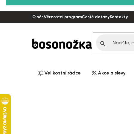
Přejít
na
O nás
Věrnostní program
Časté dotazy
Kontakty
obsah
Velikostní rádce
Akce a slevy