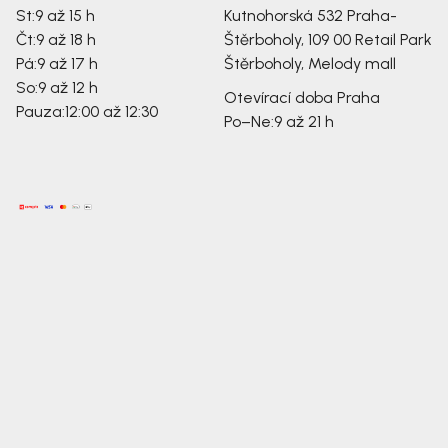
St:
9 až 15 h
Kutnohorská 532
Praha-
Čt:
9 až 18 h
Štěrboholy, 109 00
Retail Park
Pá:
9 až 17 h
Štěrboholy, Melody mall
So:
9 až 12 h
Otevírací doba Praha
Pauza:
12:00 až 12:30
Po–Ne:
9 až 21 h