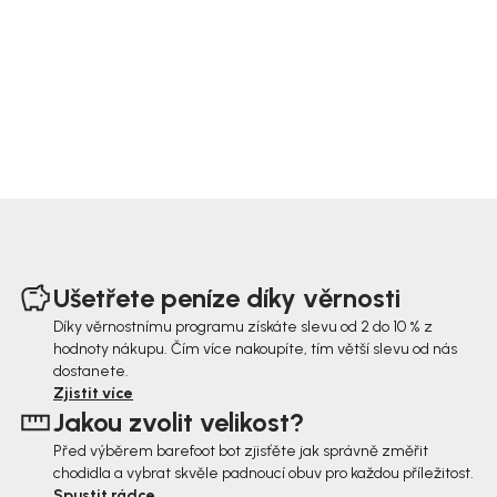
Z
á
Ušetřete peníze díky věrnosti
p
Díky věrnostnímu programu získáte slevu od 2 do 10 % z
hodnoty nákupu. Čím více nakoupíte, tím větší slevu od nás
a
dostanete.
t
Zjistit více
Jakou zvolit velikost?
í
Před výběrem barefoot bot zjisťěte jak správně změřit
chodidla a vybrat skvěle padnoucí obuv pro každou příležitost.
Spustit rádce