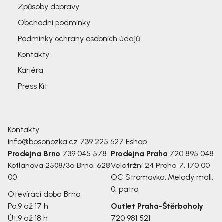
Způsoby dopravy
Obchodní podmínky
Podmínky ochrany osobních údajů
Kontakty
Kariéra
Press Kit
Kontakty
info@bosonozka.cz
739 225 627
Eshop
Prodejna Brno
739 045 578
Prodejna Praha
720 895 048
Kotlanova 2508/3a
Brno, 628
Veletržní 24
Praha 7, 170 00
00
OC Stromovka, Melody mall,
0. patro
Otevírací doba Brno
Po:
9 až 17 h
Outlet Praha-Štěrboholy
Út:
9 až 18 h
720 981 521