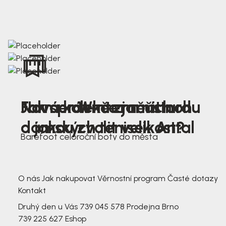
Nová kolekce jarních
Jak správně změřit nohu
Farmer Winter mustard
dámských tenisek Antal
a jakou zvolit velikost?
Barefoot celoroční boty do města
3 791,-
3 791,-
O nás
Jak nakupovat
Věrnostní program
Časté dotazy
Kontakt
Druhý den u Vás
739 045 578
Prodejna Brno
739 225 627
Eshop