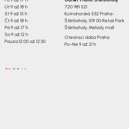
Út:
9 až 18 h
720 981 521
St:
9 až 15 h
Kutnohorská 532
Praha-
Čt:
9 až 18 h
Štěrboholy, 109 00
Retail Park
Pá:
9 až 17 h
Štěrboholy, Melody mall
So:
9 až 12 h
Otevírací doba Praha
Pauza:
12:00 až 12:30
Po–Ne:
9 až 21 h