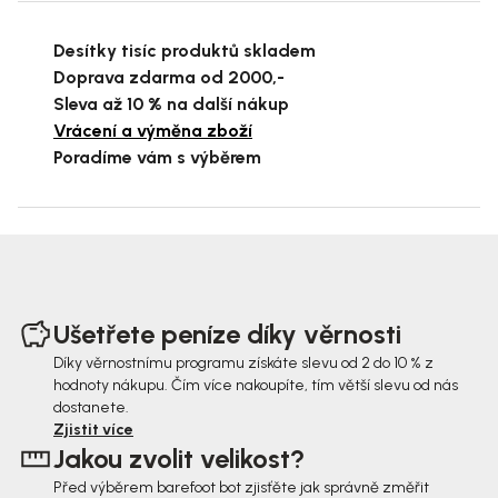
Desítky tisíc produktů skladem
Doprava zdarma od 2000,-
Sleva až 10 % na další nákup
Vrácení a výměna zboží
Poradíme vám s výběrem
Z
á
Ušetřete peníze díky věrnosti
p
Díky věrnostnímu programu získáte slevu od 2 do 10 % z
hodnoty nákupu. Čím více nakoupíte, tím větší slevu od nás
a
dostanete.
t
Zjistit více
Jakou zvolit velikost?
í
Před výběrem barefoot bot zjisťěte jak správně změřit