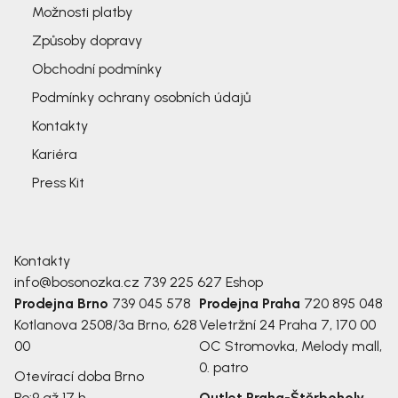
Možnosti platby
Způsoby dopravy
Obchodní podmínky
Podmínky ochrany osobních údajů
Kontakty
Kariéra
Press Kit
Kontakty
info@bosonozka.cz
739 225 627
Eshop
Prodejna Brno
739 045 578
Prodejna Praha
720 895 048
Kotlanova 2508/3a
Brno, 628
Veletržní 24
Praha 7, 170 00
00
OC Stromovka, Melody mall,
0. patro
Otevírací doba Brno
Po:
9 až 17 h
Outlet Praha-Štěrboholy