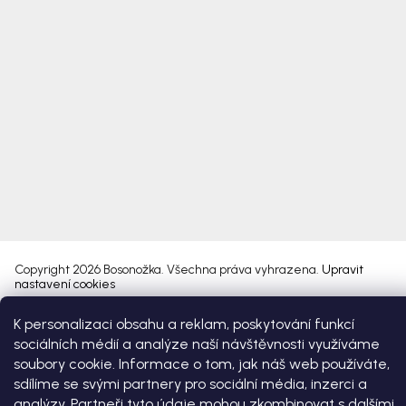
Copyright 2026
Bosonožka
. Všechna práva vyhrazena.
Upravit
nastavení cookies
K personalizaci obsahu a reklam, poskytování funkcí
Vytvořil Shoptet Premium
sociálních médií a analýze naší návštěvnosti využíváme
soubory cookie. Informace o tom, jak náš web používáte,
sdílíme se svými partnery pro sociální média, inzerci a
analýzy. Partneři tyto údaje mohou zkombinovat s dalšími