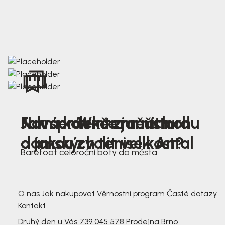
Nová kolekce jarních
Jak správně změřit nohu
Farmer Winter mustard
dámských tenisek Antal
a jakou zvolit velikost?
Barefoot celoroční boty do města
3 791,-
3 791,-
O nás
Jak nakupovat
Věrnostní program
Časté dotazy
Kontakt
Druhý den u Vás
739 045 578
Prodejna Brno