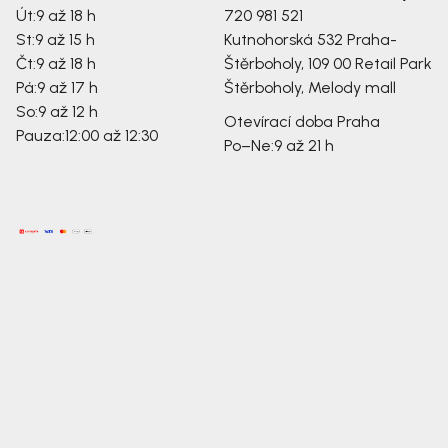
Út:
9 až 18 h
720 981 521
St:
9 až 15 h
Kutnohorská 532
Praha-
Čt:
9 až 18 h
Štěrboholy, 109 00
Retail Park
Pá:
9 až 17 h
Štěrboholy, Melody mall
So:
9 až 12 h
Otevírací doba Praha
Pauza:
12:00 až 12:30
Po–Ne:
9 až 21 h