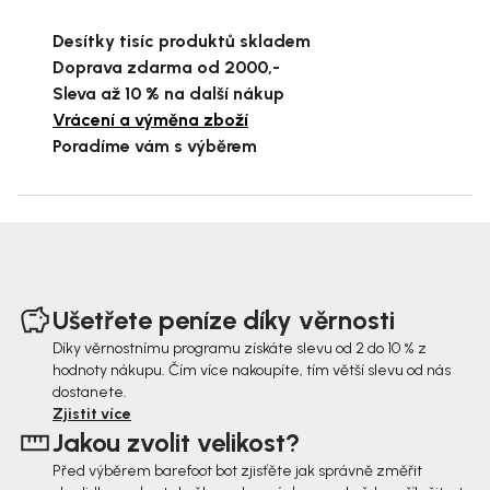
Desítky tisíc produktů skladem
Doprava zdarma od 2000,-
Sleva až 10 % na další nákup
Vrácení a výměna zboží
Poradíme vám s výběrem
Z
á
Ušetřete peníze díky věrnosti
p
Díky věrnostnímu programu získáte slevu od 2 do 10 % z
hodnoty nákupu. Čím více nakoupíte, tím větší slevu od nás
a
dostanete.
t
Zjistit více
Jakou zvolit velikost?
í
Před výběrem barefoot bot zjisťěte jak správně změřit