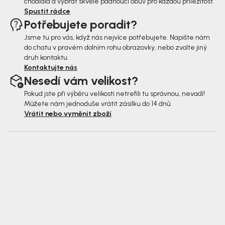
chodidla a vybrat skvěle padnoucí obuv pro každou příležitost.
Spustit rádce
Potřebujete poradit?
Jsme tu pro vás, když nás nejvíce potřebujete. Napište nám
do chatu v pravém dolním rohu obrazovky, nebo zvolte jiný
druh kontaktu.
Kontaktujte nás
Nesedí vám velikost?
Pokud jste při výběru velikosti netrefili tu správnou, nevadí!
Můžete nám jednoduše vrátit zásilku do 14 dnů.
Vrátit nebo vyměnit zboží