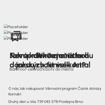
Nová kolekce jarních
Jak správně změřit nohu
Farmer Winter mustard
dámských tenisek Antal
a jakou zvolit velikost?
Barefoot celoroční boty do města
3 791,-
3 791,-
O nás
Jak nakupovat
Věrnostní program
Časté dotazy
Kontakt
Druhý den u Vás
739 045 578
Prodejna Brno