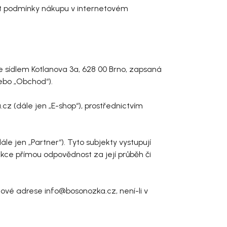
t podmínky nákupu v internetovém
 se sídlem Kotlanova 3a, 628 00 Brno, zapsaná
ebo „Obchod“).
 (dále jen „E-shop“), prostřednictvím
e jen „Partner“). Tyto subjekty vystupují
ce přímou odpovědnost za její průběh či
lové adrese info@bosonozka.cz, není-li v