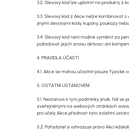
3.2. Slevový kód lze uplatnit na produkty z 
3.3. Slevový kód z Akce nelze kombinovat s
jinými slevovými kódy, kupóny, poukazy neb
3.4. Slevový kód není možné vyměnit za pení
požadovat jejich znovu aktivaci ani kompen
4. PRAVIDLA ÚČASTI
4.1. Akce se mohou účastnit pouze fyzické os
5
. OSTATNÍ USTANOVENÍ
5.1. Nestanoví-li tyto podmínky jinak, řídí
zveřejněnými na webových stránkách www.
pro účely Akce přednost tato zvláštní ustan
5.2. Pořadatel si vyhrazuje právo Akci kdyk