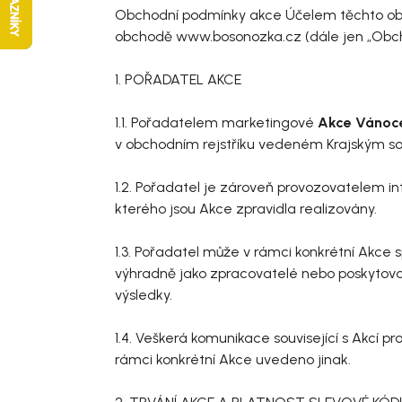
Obchodní podmínky akce Účelem těchto obc
obchodě www.bosonozka.cz (dále jen „Obch
1. POŘADATEL AKCE
1.1. Pořadatelem marketingové
Akce Váno
v obchodním rejstříku vedeném Krajským sou
1.2. Pořadatel je zároveň provozovatelem 
kterého jsou Akce zpravidla realizovány.
1.3. Pořadatel může v rámci konkrétní Akce 
výhradně jako zpracovatelé nebo poskytova
výsledky.
1.4. Veškerá komunikace související s Akcí
rámci konkrétní Akce uvedeno jinak.