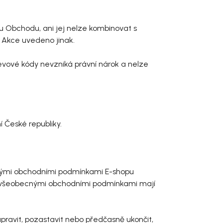
u Obchodu, ani jej nelze kombinovat s
í Akce uvedeno jinak.
levové kódy nevzniká právní nárok a nelze
í České republiky.
becnými obchodními podmínkami E-shopu
 všeobecnými obchodními podmínkami mají
pravit, pozastavit nebo předčasně ukončit,