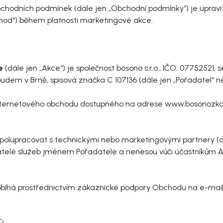
hodních podmínek (dále jen „Obchodní podmínky“) je upravi
od“) během platnosti marketingové akce.
ce
(dále jen „Akce“) je společnost bosono s.r.o., IČO: 07752521,
dem v Brně, spisová značka C 107136 (dále jen „Pořadatel“ n
internetového obchodu dostupného na adrese www.bosonozka.cz
spolupracovat s technickými nebo marketingovými partnery (dál
telé služeb jménem Pořadatele a nenesou vůči účastníkům Ak
 probíhá prostřednictvím zákaznické podpory Obchodu na e-mai