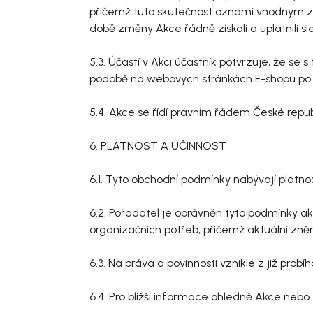
přičemž tuto skutečnost oznámí vhodným zp
době změny Akce řádně získali a uplatnili sl
5.3. Účastí v Akci účastník potvrzuje, že se
podobě na webových stránkách E-shopu po 
5.4. Akce se řídí právním řádem České republ
6. PLATNOST A ÚČINNOST
6.1. Tyto obchodní podmínky nabývají platnos
6.2. Pořadatel je oprávněn tyto podmínky a
organizačních potřeb, přičemž aktuální zn
6.3. Na práva a povinnosti vzniklé z již pro
6.4. Pro bližší informace ohledně Akce ne