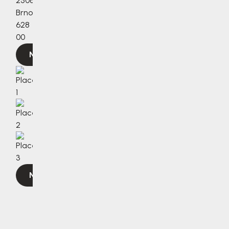
2508/3a,
Brno,
628
00
Navigovat
Navigovat