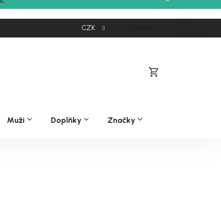
CZK
Přihlášení
Nákupní
košík
Muži
Doplňky
Značky