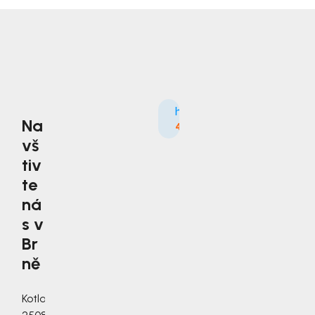
Na
4.9
3535×
vš
tiv
te
ná
s v
Br
ně
Kotlanova