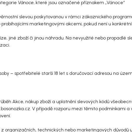
kategorie
Vánoce
, které jsou označené příznakem „Vánoce“
 věrnostní slevou poskytovanou v rámci zákaznického program
o probíhajícími marketingovými akcemi, pokud není u konkrétn
ze, jiné zboží či jinou náhradu. Na nevyužité nebo propadlé s
zaci.
oby – spotřebitelé starší 18 let s doručovací adresou na územ
 se průběh Akce, nákup zboží a uplatnění slevových kódů všeo
bosonozka.cz. V případě rozporu mezi těmito podmínkami a
ovení.
oli z organizačních, technických nebo marketingových důvodů u