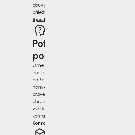
obuv pro každou
příležitost.
Spustit rádce
Potřebujete
poradit?
Jsme tu pro vás, když
nás nejvíce
potřebujete. Napište
nám do chatu v
pravém dolním rohu
obrazovky, nebo
zvolte jiný druh
kontaktu.
Kontaktujte nás