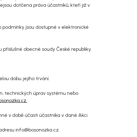
u dotčena práva účastníků, kteří již v
yto podmínky jsou dostupné v elektronické
sou příslušné obecné soudy České republiky.
lou dobu jejího trvání.
měn, technických úprav systému nebo
sonozka.cz.
nné v době účasti účastníka v dané Akci.
 adresu info@bosonozka.cz.