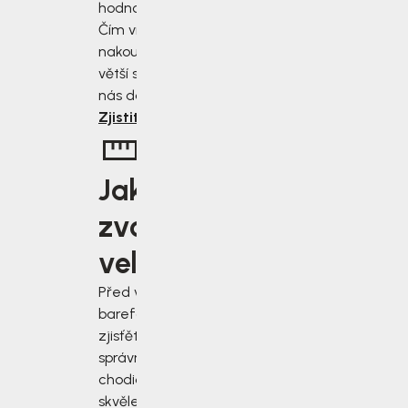
hodnoty nákupu.
Čím více
nakoupíte, tím
větší slevu od
nás dostanete.
Zjistit více
Jakou
zvolit
velikost?
Před výběrem
barefoot bot
zjisťěte jak
správně změřit
chodidla a vybrat
skvěle padnoucí