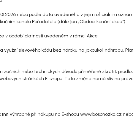
Ů
o 01.01.2026 nebo podle data uvedeného v jejím oficiálním o
kačním kanálu Pořadatele (dále jen „Období konání akce“).
ze v období platnosti uvedeném v rámci Akce.
 na využití slevového kódu bez nároku na jakoukoli náhradu. Pl
anizačních nebo technických důvodů přiměřeně zkrátit, prodlou
ových stránkách E-shopu. Tato změna nemá vliv na práva účas
uplatnit výhradně při nákupu na E-shopu www.bosonozka.cz n