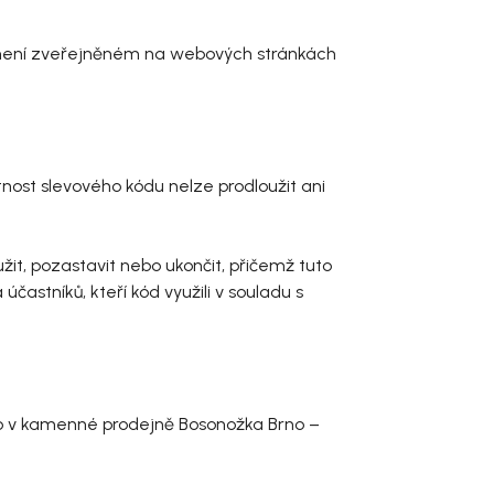
známení zveřejněném na webových stránkách
atnost slevového kódu nelze prodloužit ani
žit, pozastavit nebo ukončit, přičemž tuto
tníků, kteří kód využili v souladu s
ebo v kamenné prodejně Bosonožka Brno –