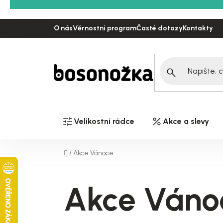
Přejít
na
O nás
Věrnostní program
Časté dotazy
Kontakty
obsah
Velikostní rádce
Akce a slevy
Domů
/
Akce Vánoce
Akce Váno