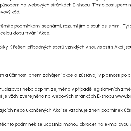
ůsobem na webových stránkách E-shopu. Tímto postupem nejso
evový kód.
 s těmito podmínkami seznámil, rozumí jim a souhlasí s nimi. T
celou dobu trvání Akce.
iky. K řešení případných sporů vzniklých v souvislosti s Akcí j
ti a účinnosti dnem zahájení akce a zůstávají v platnosti po ce
ktualizovat nebo doplnit, zejména v případě legislativních z
ění je vždy zveřejněno na webových stránkách E-shopu
www.bo
bíhajících nebo ukončených Akcí se vztahuje znění podmínek úči
bo těchto podmínek se účastníci mohou obracet na e-mailovou