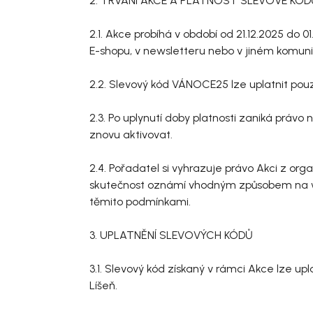
2. TRVÁNÍ AKCE A PLATNOST SLEVOVÉ KÓD
2.1. Akce probíhá v období od 21.12.2025 d
E-shopu, v newsletteru nebo v jiném komuni
2.2. Slevový kód VÁNOCE25 lze uplatnit pou
2.3. Po uplynutí doby platnosti zaniká právo
znovu aktivovat.
2.4. Pořadatel si vyhrazuje právo Akci z org
skutečnost oznámí vhodným způsobem na web
těmito podmínkami.
3. UPLATNĚNÍ SLEVOVÝCH KÓDŮ
3.1. Slevový kód získaný v rámci Akce lze 
Líšeň.