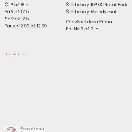
Čt:
9 až 18 h
Štěrboholy, 109 00
Retail Park
Pá:
9 až 17 h
Štěrboholy, Melody mall
So:
9 až 12 h
Otevírací doba Praha
Pauza:
12:00 až 12:30
Po–Ne:
9 až 21 h