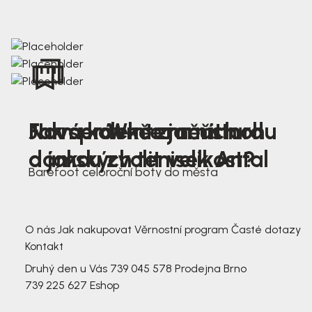
Nová kolekce jarních
Jak správně změřit nohu
Farmer Winter mustard
dámských tenisek Antal
a jakou zvolit velikost?
Barefoot celoroční boty do města
3 791,-
3 791,-
O nás
Jak nakupovat
Věrnostní program
Časté dotazy
Kontakt
Druhý den u Vás
739 045 578
Prodejna Brno
739 225 627
Eshop