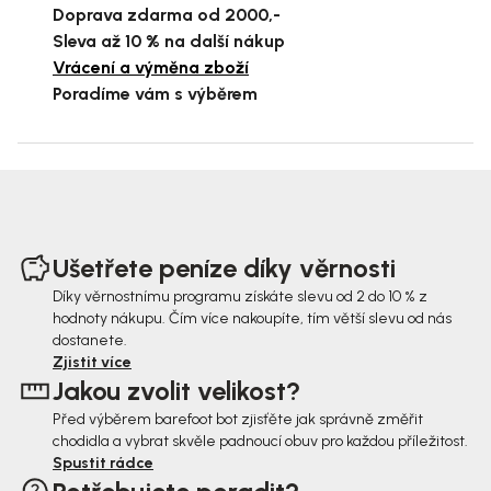
Doprava zdarma od 2000,-
Sleva až 10 % na další nákup
Vrácení a výměna zboží
Poradíme vám s výběrem
Z
á
Ušetřete peníze díky věrnosti
p
Díky věrnostnímu programu získáte slevu od 2 do 10 % z
hodnoty nákupu. Čím více nakoupíte, tím větší slevu od nás
a
dostanete.
t
Zjistit více
Jakou zvolit velikost?
í
Před výběrem barefoot bot zjisťěte jak správně změřit
chodidla a vybrat skvěle padnoucí obuv pro každou příležitost.
Spustit rádce