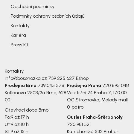
Obchodní podmínky
Podmínky ochrany osobních údajů
Kontakty
Kariéra
Press Kit
Kontakty
info@bosonozka.cz
739 225 627
Eshop
Prodejna Brno
739 045 578
Prodejna Praha
720 895 048
Kotlanova 2508/3a
Brno, 628
Veletržní 24
Praha 7, 170 00
00
OC Stromovka, Melody mall,
0. patro
Otevírací doba Brno
Po:
9 až 17 h
Outlet Praha-Štěrboholy
Út:
9 až 18 h
720 981 521
St:
9 až 15 h
Kutnohorská 532
Praha-