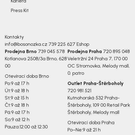
Kariéra
Press Kit
Kontakty
info@bosonozka.cz
739 225 627
Eshop
Prodejna Brno
739 045 578
Prodejna Praha
720 895 048
Kotlanova 2508/3a
Brno, 628
Veletržní 24
Praha 7, 170 00
00
OC Stromovka, Melody mall,
0. patro
Otevírací doba Brno
Po:
9 až 17 h
Outlet Praha-Štěrboholy
Út:
9 až 18 h
720 981 521
St:
9 až 15 h
Kutnohorská 532
Praha-
Čt:
9 až 18 h
Štěrboholy, 109 00
Retail Park
Pá:
9 až 17 h
Štěrboholy, Melody mall
So:
9 až 12 h
Otevírací doba Praha
Pauza:
12:00 až 12:30
Po–Ne:
9 až 21 h