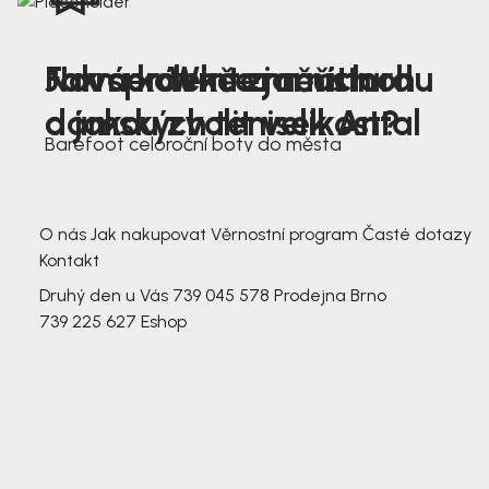
Nová kolekce jarních
Jak správně změřit nohu
Farmer Winter mustard
dámských tenisek Antal
a jakou zvolit velikost?
Barefoot celoroční boty do města
3 791,-
3 791,-
O nás
Jak nakupovat
Věrnostní program
Časté dotazy
Kontakt
Druhý den u Vás
739 045 578
Prodejna Brno
739 225 627
Eshop