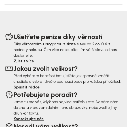
Z
á
Ušetřete peníze díky věrnosti
p
Díky věrnostnímu programu získáte slevu od 2 do 10 % z
hodnoty nákupu. Čím více nakoupíte, tím větší slevu od nás
a
dostanete.
t
Zjistit více
Jakou zvolit velikost?
í
Před výběrem barefoot bot zjisťěte jak správně změřit
chodidla a vybrat skvěle padnoucí obuv pro každou příležitost.
Spustit rádce
Potřebujete poradit?
Jsme tu pro vás, když nás nejvíce potřebujete. Napište nám
do chatu v pravém dolním rohu obrazovky, nebo zvolte jiný
druh kontaktu.
Kontaktujte nás
Nesedí vám velikost?