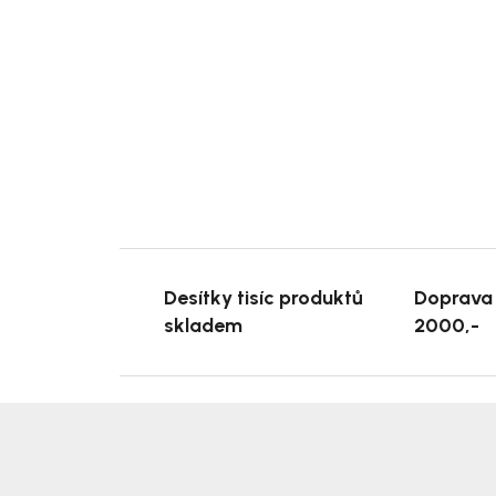
Desítky tisíc produktů
Doprava
skladem
2000,-
Z