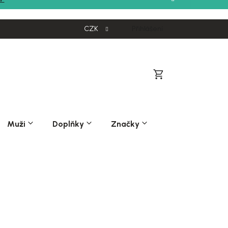
CZK
Přihlášení
Nákupní
košík
Muži
Doplňky
Značky