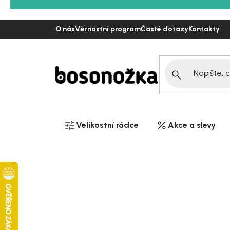
Přejít
na
O nás
Věrnostní program
Časté dotazy
Kontakty
obsah
Velikostní rádce
Akce a slevy