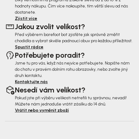
hodnoty nákupu. Čím více nakoupíte, tím větší slevu od nás
a
dostanete.
t
Zjistit více
Jakou zvolit velikost?
í
Před výběrem barefoot bot zjisťěte jak správně změřit
chodidla a vybrat skvěle padnoucí obuv pro každou příležitost.
Spustit rádce
Potřebujete poradit?
Jsme tu pro vás, když nás nejvíce potřebujete. Napište nám
do chatu v pravém dolním rohu obrazovky, nebo zvolte jiný
druh kontaktu.
Kontaktujte nás
Nesedí vám velikost?
Pokud jste při výběru velikosti netrefili tu správnou, nevadí!
Můžete nám jednoduše vrátit zásilku do 14 dnů.
Vrátit nebo vyměnit zboží