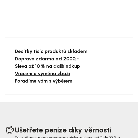
Desítky tisíc produktů skladem
Doprava zdarma od 2000,-
Sleva až 10 % na další nákup
Vrácení a výměna zboží
Poradíme vám s výběrem
Z
á
Ušetřete peníze díky věrnosti
p
Díky věrnostnímu programu získáte slevu od 2 do 10 % z