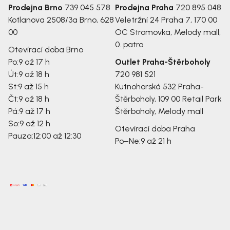
Prodejna Brno
739 045 578
Prodejna Praha
720 895 048
Kotlanova 2508/3a
Brno, 628
Veletržní 24
Praha 7, 170 00
00
OC Stromovka, Melody mall,
0. patro
Otevírací doba Brno
Po:
9 až 17 h
Outlet Praha-Štěrboholy
Út:
9 až 18 h
720 981 521
St:
9 až 15 h
Kutnohorská 532
Praha-
Čt:
9 až 18 h
Štěrboholy, 109 00
Retail Park
Pá:
9 až 17 h
Štěrboholy, Melody mall
So:
9 až 12 h
Otevírací doba Praha
Pauza:
12:00 až 12:30
Po–Ne:
9 až 21 h