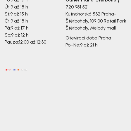
Út:
9 až 18 h
720 981 521
St:
9 až 15 h
Kutnohorská 532
Praha-
Čt:
9 až 18 h
Štěrboholy, 109 00
Retail Park
Pá:
9 až 17 h
Štěrboholy, Melody mall
So:
9 až 12 h
Otevírací doba Praha
Pauza:
12:00 až 12:30
Po–Ne:
9 až 21 h