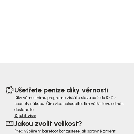
Z
á
Ušetřete peníze díky věrnosti
p
Díky věrnostnímu programu získáte slevu od 2 do 10 % z
hodnoty nákupu. Čím více nakoupíte, tím větší slevu od nás
a
dostanete.
t
Zjistit více
Jakou zvolit velikost?
í
Před výběrem barefoot bot zjisťěte jak správně změřit