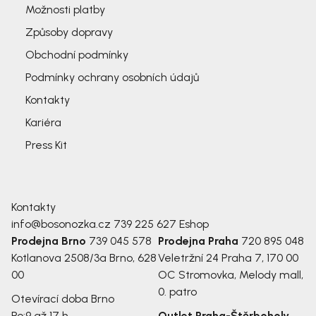
Možnosti platby
Způsoby dopravy
Obchodní podmínky
Podmínky ochrany osobních údajů
Kontakty
Kariéra
Press Kit
Kontakty
info@bosonozka.cz
739 225 627
Eshop
Prodejna Brno
739 045 578
Prodejna Praha
720 895 048
Kotlanova 2508/3a
Brno, 628
Veletržní 24
Praha 7, 170 00
00
OC Stromovka, Melody mall,
0. patro
Otevírací doba Brno
Po:
9 až 17 h
Outlet Praha-Štěrboholy