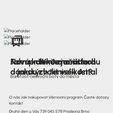
Nová kolekce jarních
Jak správně změřit nohu
Farmer Winter mustard
dámských tenisek Antal
a jakou zvolit velikost?
Barefoot celoroční boty do města
3 791,-
3 791,-
O nás
Jak nakupovat
Věrnostní program
Časté dotazy
Kontakt
Druhý den u Vás
739 045 578
Prodejna Brno