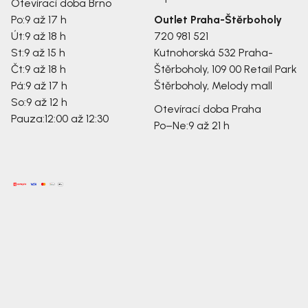
Otevírací doba Brno
Po:
9 až 17 h
Outlet Praha-Štěrboholy
Út:
9 až 18 h
720 981 521
St:
9 až 15 h
Kutnohorská 532
Praha-
Čt:
9 až 18 h
Štěrboholy, 109 00
Retail Park
Pá:
9 až 17 h
Štěrboholy, Melody mall
So:
9 až 12 h
Otevírací doba Praha
Pauza:
12:00 až 12:30
Po–Ne:
9 až 21 h