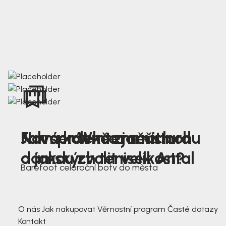
Nová kolekce jarních
Jak správně změřit nohu
Farmer Winter mustard
dámských tenisek Antal
a jakou zvolit velikost?
Barefoot celoroční boty do města
3 791,-
3 791,-
O nás
Jak nakupovat
Věrnostní program
Časté dotazy
Kontakt