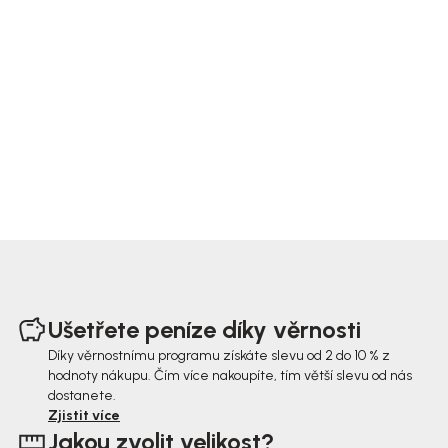
Z
á
Ušetřete peníze díky věrnosti
p
Díky věrnostnímu programu získáte slevu od 2 do 10 % z
hodnoty nákupu. Čím více nakoupíte, tím větší slevu od nás
a
dostanete.
t
Zjistit více
Jakou zvolit velikost?
í