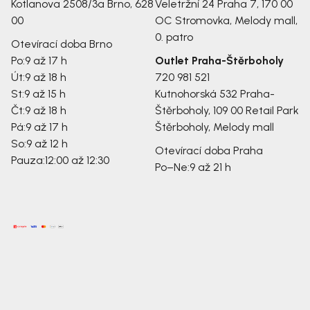
Kotlanova 2508/3a
Brno, 628
Veletržní 24
Praha 7, 170 00
00
OC Stromovka, Melody mall,
0. patro
Otevírací doba Brno
Po:
9 až 17 h
Outlet Praha-Štěrboholy
Út:
9 až 18 h
720 981 521
St:
9 až 15 h
Kutnohorská 532
Praha-
Čt:
9 až 18 h
Štěrboholy, 109 00
Retail Park
Pá:
9 až 17 h
Štěrboholy, Melody mall
So:
9 až 12 h
Otevírací doba Praha
Pauza:
12:00 až 12:30
Po–Ne:
9 až 21 h