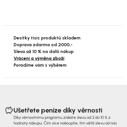
Desítky tisíc produktů skladem
Doprava zdarma od 2000,-
Sleva až 10 % na další nákup
Vrácení a výměna zboží
Poradíme vám s výběrem
Z
á
Ušetřete peníze díky věrnosti
p
Díky věrnostnímu programu získáte slevu od 2 do 10 % z
hodnoty nákupu. Čím více nakoupíte, tím větší slevu od nás
a