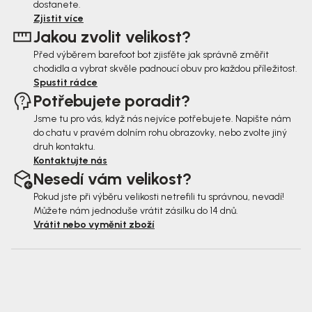
dostanete.
t
Zjistit více
Jakou zvolit velikost?
í
Před výběrem barefoot bot zjisťěte jak správně změřit
chodidla a vybrat skvěle padnoucí obuv pro každou příležitost.
Spustit rádce
Potřebujete poradit?
Jsme tu pro vás, když nás nejvíce potřebujete. Napište nám
do chatu v pravém dolním rohu obrazovky, nebo zvolte jiný
druh kontaktu.
Kontaktujte nás
Nesedí vám velikost?
Pokud jste při výběru velikosti netrefili tu správnou, nevadí!
Můžete nám jednoduše vrátit zásilku do 14 dnů.
Vrátit nebo vyměnit zboží