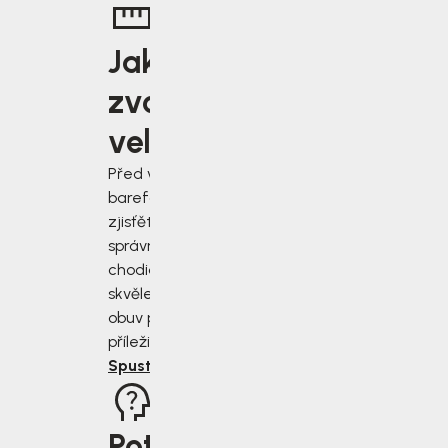
Jakou
zvolit
velikost?
Před výběrem
barefoot bot
zjisťěte jak
správně změřit
chodidla a vybrat
skvěle padnoucí
obuv pro každou
příležitost.
Spustit rádce
Potřebujete