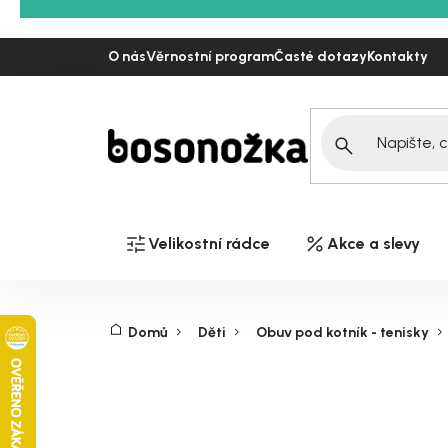
Přejít
na
O nás
Věrnostní program
Časté dotazy
Kontakty
obsah
Velikostní rádce
Akce a slevy
Domů
Děti
Obuv pod kotník - tenisky