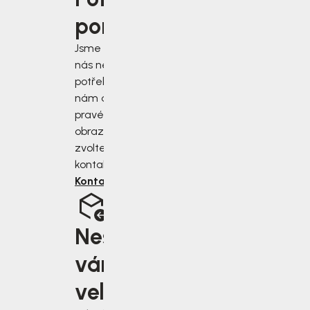
poradit?
Jsme tu pro vás, když
nás nejvíce
potřebujete. Napište
nám do chatu v
pravém dolním rohu
obrazovky, nebo
zvolte jiný druh
kontaktu.
Kontaktujte nás
Nesedí
vám
velikost?