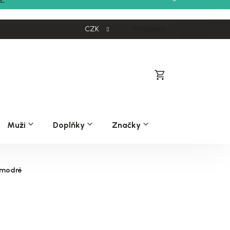
CZK
Přihlášení
Nákupní
košík
Muži
Doplňky
Značky
e modré