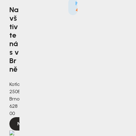
Na
4.9
3535×
vš
tiv
te
ná
s v
Br
ně
Kotlanova
2508/3a,
Brno,
628
00
Navigovat