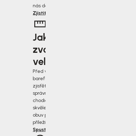
nás dostanete.
Zjistit více
Jakou
zvolit
velikost?
Před výběrem
barefoot bot
zjisťěte jak
správně změřit
chodidla a vybrat
skvěle padnoucí
obuv pro každou
příležitost.
Spustit rádce