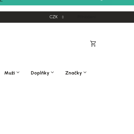
CZK
Přihlášení
Nákupní
košík
Muži
Doplňky
Značky