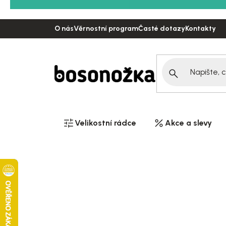
Přejít
na
O nás
Věrnostní program
Časté dotazy
Kontakty
obsah
Velikostní rádce
Akce a slevy