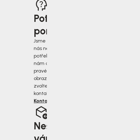
Potřebujete
poradit?
Jsme tu pro vás, když
nás nejvíce
potřebujete. Napište
nám do chatu v
pravém dolním rohu
obrazovky, nebo
zvolte jiný druh
kontaktu.
Kontaktujte nás
Nesedí
vám