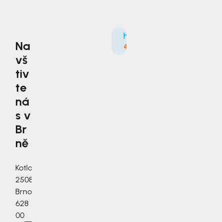
Na
4.9
3535×
vš
tiv
te
ná
s v
Br
ně
Kotlanova
2508/3a,
Brno,
628
00