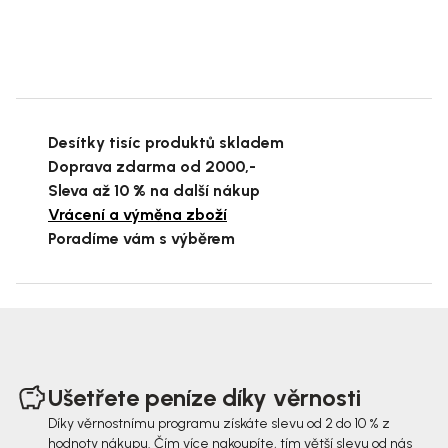
Desítky tisíc produktů skladem
Doprava zdarma od 2000,-
Sleva až 10 % na další nákup
Vrácení a výměna zboží
Poradíme vám s výběrem
Z
á
Ušetřete peníze díky věrnosti
p
Díky věrnostnímu programu získáte slevu od 2 do 10 % z
hodnoty nákupu. Čím více nakoupíte, tím větší slevu od nás