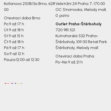
Kotlanova 2508/3a
Brno, 628
Veletržní 24
Praha 7, 170 00
00
OC Stromovka, Melody mall,
0. patro
Otevírací doba Brno
Po:
9 až 17 h
Outlet Praha-Štěrboholy
Út:
9 až 18 h
720 981 521
St:
9 až 15 h
Kutnohorská 532
Praha-
Čt:
9 až 18 h
Štěrboholy, 109 00
Retail Park
Pá:
9 až 17 h
Štěrboholy, Melody mall
So:
9 až 12 h
Otevírací doba Praha
Pauza:
12:00 až 12:30
Po–Ne:
9 až 21 h