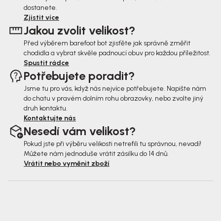
a
dostanete.
t
Zjistit více
Jakou zvolit velikost?
í
Před výběrem barefoot bot zjisťěte jak správně změřit
chodidla a vybrat skvěle padnoucí obuv pro každou příležitost.
Spustit rádce
Potřebujete poradit?
Jsme tu pro vás, když nás nejvíce potřebujete. Napište nám
do chatu v pravém dolním rohu obrazovky, nebo zvolte jiný
druh kontaktu.
Kontaktujte nás
Nesedí vám velikost?
Pokud jste při výběru velikosti netrefili tu správnou, nevadí!
Můžete nám jednoduše vrátit zásilku do 14 dnů.
Vrátit nebo vyměnit zboží