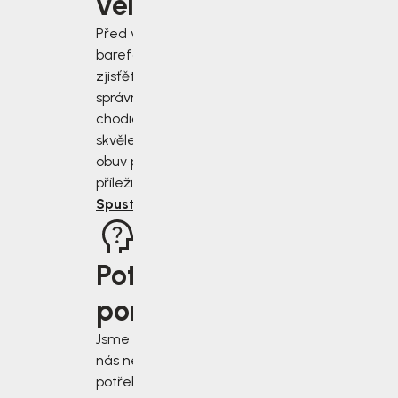
velikost?
Před výběrem
barefoot bot
zjisťěte jak
správně změřit
chodidla a vybrat
skvěle padnoucí
obuv pro každou
příležitost.
Spustit rádce
Potřebujete
poradit?
Jsme tu pro vás, když
nás nejvíce
potřebujete. Napište