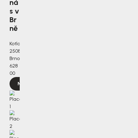
ná
s v
Br
ně
Kotlanova
2508/3a,
Brno,
628
00
Navigovat