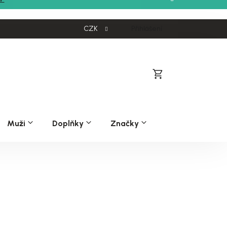
CZK
Přihlášení
Nákupní
košík
Muži
Doplňky
Značky