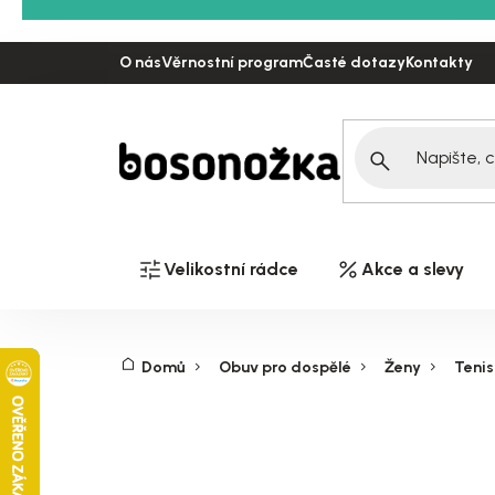
Přejít
na
O nás
Věrnostní program
Časté dotazy
Kontakty
obsah
Velikostní rádce
Akce a slevy
Domů
Obuv pro dospělé
Ženy
Teni