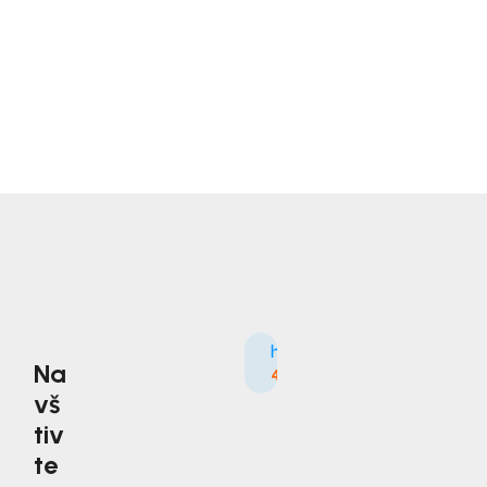
Na
4.9
3535×
vš
tiv
te