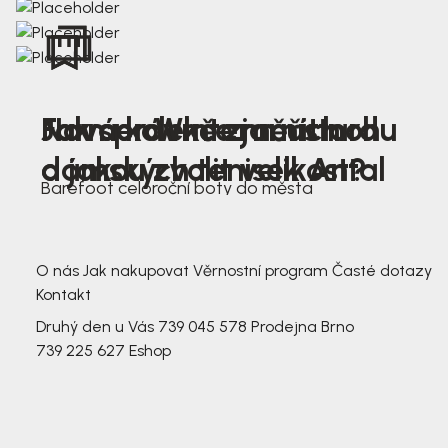
Nová kolekce jarních
Jak správně změřit nohu
Farmer Winter mustard
dámských tenisek Antal
a jakou zvolit velikost?
Barefoot celoroční boty do města
3 791,-
3 791,-
O nás
Jak nakupovat
Věrnostní program
Časté dotazy
Kontakt
Druhý den u Vás
739 045 578
Prodejna Brno
739 225 627
Eshop