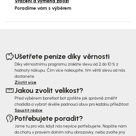
Vrácení a výměna zboží
Poradíme vám s výběrem
Z
á
Ušetřete peníze díky věrnosti
p
Díky věrnostnímu programu získáte slevu od 2 do 10 % z
hodnoty nákupu. Čím více nakoupíte, tím větší slevu od nás
a
dostanete.
t
Zjistit více
Jakou zvolit velikost?
í
Před výběrem barefoot bot zjisťěte jak správně změřit
chodidla a vybrat skvěle padnoucí obuv pro každou příležitost.
Spustit rádce
Potřebujete poradit?
Jsme tu pro vás, když nás nejvíce potřebujete. Napište nám
do chatu v pravém dolním rohu obrazovky, nebo zvolte jiný