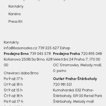
Kontakty
Kariéra
Press Kit
Kontakty
info@bosonozka.cz
739 225 627
Eshop
Prodejna Brno
739 045 578
Prodejna Praha
720 895 048
Kotlanova 2508/3a
Brno, 628
Veletržní 24
Praha 7, 170 00
00
OC Stromovka, Melody mall,
0. patro
Otevírací doba Brno
Po:
9 až 17 h
Outlet Praha-Štěrboholy
Út:
9 až 18 h
720 981 521
St:
9 až 15 h
Kutnohorská 532
Praha-
Čt:
9 až 18 h
Štěrboholy, 109 00
Retail Park
Pá:
9 až 17 h
Štěrboholy, Melody mall