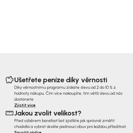
Z
á
Ušetřete peníze díky věrnosti
p
Díky věrnostnímu programu získáte slevu od 2 do 10 % z
hodnoty nákupu. Čím více nakoupíte, tím větší slevu od nás
a
dostanete.
t
Zjistit více
Jakou zvolit velikost?
í
Před výběrem barefoot bot zjisťěte jak správně změřit
chodidla a vybrat skvěle padnoucí obuv pro každou příležitost.
Spustit rádce