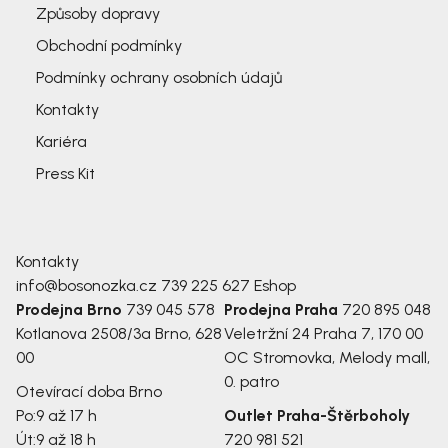
Způsoby dopravy
Obchodní podmínky
Podmínky ochrany osobních údajů
Kontakty
Kariéra
Press Kit
Kontakty
info@bosonozka.cz
739 225 627
Eshop
Prodejna Brno
739 045 578
Prodejna Praha
720 895 048
Kotlanova 2508/3a
Brno, 628
Veletržní 24
Praha 7, 170 00
00
OC Stromovka, Melody mall,
0. patro
Otevírací doba Brno
Po:
9 až 17 h
Outlet Praha-Štěrboholy
Út:
9 až 18 h
720 981 521