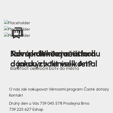
Nová kolekce jarních
Jak správně změřit nohu
Farmer Winter mustard
dámských tenisek Antal
a jakou zvolit velikost?
Barefoot celoroční boty do města
3 791,-
3 791,-
O nás
Jak nakupovat
Věrnostní program
Časté dotazy
Kontakt
Druhý den u Vás
739 045 578
Prodejna Brno
739 225 627
Eshop