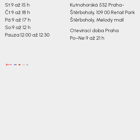
St:
9 až 15 h
Kutnohorská 532
Praha-
Čt:
9 až 18 h
Štěrboholy, 109 00
Retail Park
Pá:
9 až 17 h
Štěrboholy, Melody mall
So:
9 až 12 h
Otevírací doba Praha
Pauza:
12:00 až 12:30
Po–Ne:
9 až 21 h