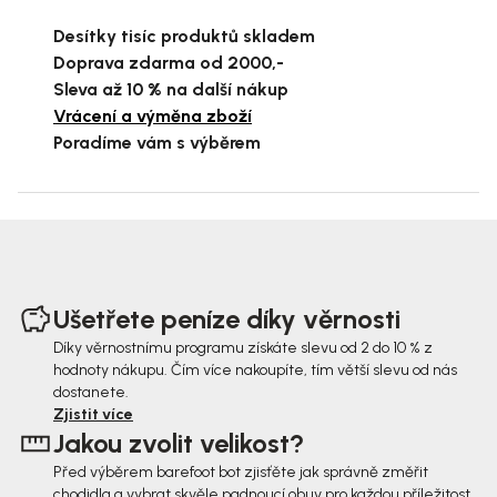
Desítky tisíc produktů skladem
Doprava zdarma od 2000,-
Sleva až 10 % na další nákup
Vrácení a výměna zboží
Poradíme vám s výběrem
Z
á
Ušetřete peníze díky věrnosti
p
Díky věrnostnímu programu získáte slevu od 2 do 10 % z
hodnoty nákupu. Čím více nakoupíte, tím větší slevu od nás
a
dostanete.
t
Zjistit více
Jakou zvolit velikost?
í
Před výběrem barefoot bot zjisťěte jak správně změřit
chodidla a vybrat skvěle padnoucí obuv pro každou příležitost.