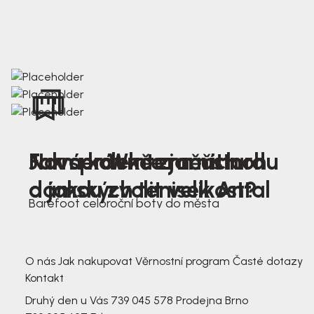
Nová kolekce jarních
Jak správně změřit nohu
Farmer Winter mustard
dámských tenisek Antal
a jakou zvolit velikost?
Barefoot celoroční boty do města
3 791,-
3 791,-
O nás
Jak nakupovat
Věrnostní program
Časté dotazy
Kontakt
Druhý den u Vás
739 045 578
Prodejna Brno