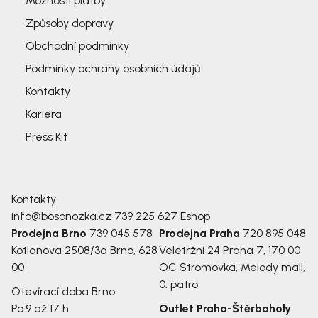
Možnosti platby
Způsoby dopravy
Obchodní podmínky
Podmínky ochrany osobních údajů
Kontakty
Kariéra
Press Kit
Kontakty
info@bosonozka.cz
739 225 627
Eshop
Prodejna Brno
739 045 578
Prodejna Praha
720 895 048
Kotlanova 2508/3a
Brno, 628
Veletržní 24
Praha 7, 170 00
00
OC Stromovka, Melody mall,
0. patro
Otevírací doba Brno
Po:
9 až 17 h
Outlet Praha-Štěrboholy