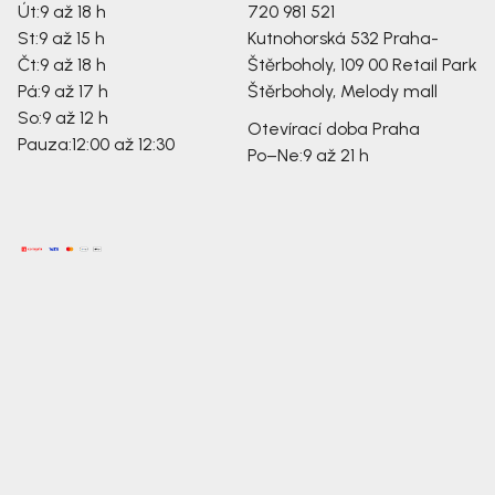
Út:
9 až 18 h
720 981 521
St:
9 až 15 h
Kutnohorská 532
Praha-
Čt:
9 až 18 h
Štěrboholy, 109 00
Retail Park
Pá:
9 až 17 h
Štěrboholy, Melody mall
So:
9 až 12 h
Otevírací doba Praha
Pauza:
12:00 až 12:30
Po–Ne:
9 až 21 h