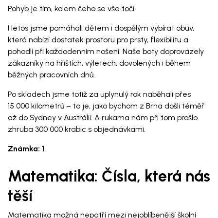
Pohyb je tím, kolem čeho se vše točí.
I letos jsme pomáhali dětem i dospělým vybírat obuv,
která nabízí dostatek prostoru pro prsty, flexibilitu a
pohodlí při každodenním nošení. Naše boty doprovázely
zákazníky na hřištích, výletech, dovolených i během
běžných pracovních dnů.
Po skladech jsme totiž za uplynulý rok naběhali přes
15 000 kilometrů – to je, jako bychom z Brna došli téměř
až do Sydney v Austrálii. A rukama nám při tom prošlo
zhruba 300 000 krabic s objednávkami.
Známka: 1
Matematika: Čísla, která nás
těší
Matematika možná nepatří mezi nejoblíbenější školní