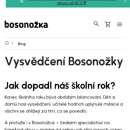
Přejít
slevou až 60 %🌴
na
obsah
Hledat
Nákupní
košík
Blog
Vysvědčení Bosonožky
Jak dopadl náš školní rok?
Konec školního roku bývá obdobím bilancování. Děti si
domů nosí vysvědčení, učitelé hodnotí uplynulé měsíce a
všichni se ohlížejí za tím, co se povedlo.
A protože i v Bosonožce – českém specialistovi na
barefoot obuv – máme za sebou rok plný nových výzev,