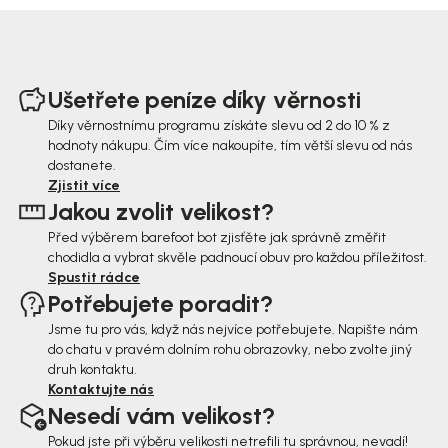
Z
á
Ušetřete peníze díky věrnosti
p
Díky věrnostnímu programu získáte slevu od 2 do 10 % z
hodnoty nákupu. Čím více nakoupíte, tím větší slevu od nás
a
dostanete.
t
Zjistit více
Jakou zvolit velikost?
í
Před výběrem barefoot bot zjisťěte jak správně změřit
chodidla a vybrat skvěle padnoucí obuv pro každou příležitost.
Spustit rádce
Potřebujete poradit?
Jsme tu pro vás, když nás nejvíce potřebujete. Napište nám
do chatu v pravém dolním rohu obrazovky, nebo zvolte jiný
druh kontaktu.
Kontaktujte nás
Nesedí vám velikost?
Pokud jste při výběru velikosti netrefili tu správnou, nevadí!