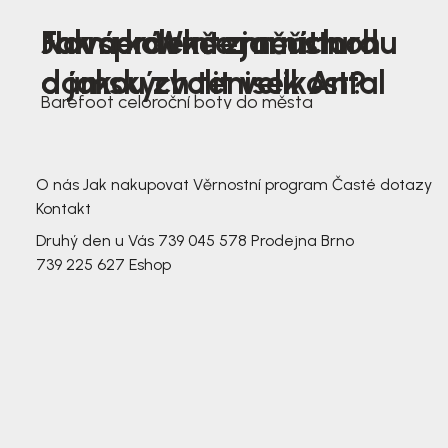
Nová kolekce jarních
Jak správně změřit nohu
Farmer Winter mustard
dámských tenisek Antal
a jakou zvolit velikost?
Barefoot celoroční boty do města
3 791,-
3 791,-
O nás
Jak nakupovat
Věrnostní program
Časté dotazy
Kontakt
Druhý den u Vás
739 045 578
Prodejna Brno
739 225 627
Eshop