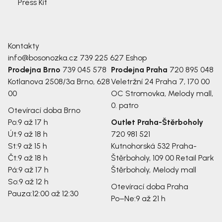
Press Kit
Kontakty
info@bosonozka.cz
739 225 627
Eshop
Prodejna Brno
739 045 578
Prodejna Praha
720 895 048
Kotlanova 2508/3a
Brno, 628
Veletržní 24
Praha 7, 170 00
00
OC Stromovka, Melody mall,
0. patro
Otevírací doba Brno
Po:
9 až 17 h
Outlet Praha-Štěrboholy
Út:
9 až 18 h
720 981 521
St:
9 až 15 h
Kutnohorská 532
Praha-
Čt:
9 až 18 h
Štěrboholy, 109 00
Retail Park
Pá:
9 až 17 h
Štěrboholy, Melody mall
So:
9 až 12 h
Otevírací doba Praha
Pauza:
12:00 až 12:30
Po–Ne:
9 až 21 h