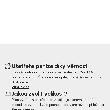
Z
á
Ušetřete peníze díky věrnosti
p
Díky věrnostnímu programu získáte slevu od 2 do 10 % z
hodnoty nákupu. Čím více nakoupíte, tím větší slevu od nás
a
dostanete.
t
Zjistit více
Jakou zvolit velikost?
í
Před výběrem barefoot bot zjisťěte jak správně změřit
chodidla a vybrat skvěle padnoucí obuv pro každou příležitost.
Spustit rádce