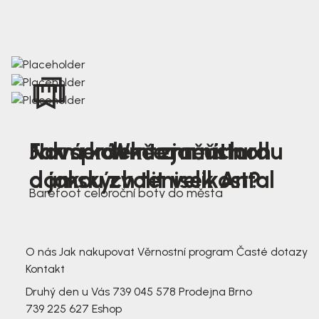
Nová kolekce jarních
Jak správně změřit nohu
Farmer Winter mustard
dámských tenisek Antal
a jakou zvolit velikost?
Barefoot celoroční boty do města
3 791,-
3 791,-
O nás
Jak nakupovat
Věrnostní program
Časté dotazy
Kontakt
Druhý den u Vás
739 045 578
Prodejna Brno
739 225 627
Eshop