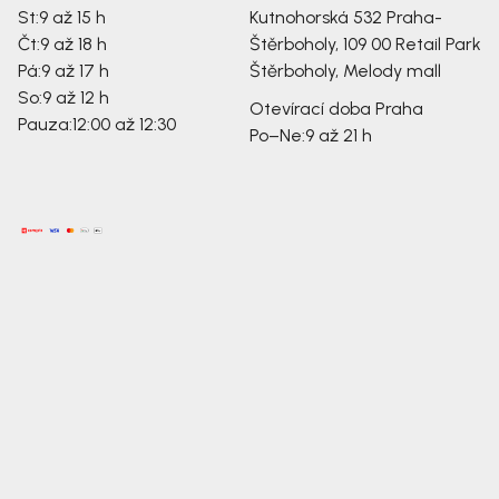
St:
9 až 15 h
Kutnohorská 532
Praha-
Čt:
9 až 18 h
Štěrboholy, 109 00
Retail Park
Pá:
9 až 17 h
Štěrboholy, Melody mall
So:
9 až 12 h
Otevírací doba Praha
Pauza:
12:00 až 12:30
Po–Ne:
9 až 21 h