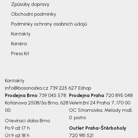
Způsoby dopravy
Obchodní podmínky
Podmínky ochrany osobních údajů
Kontakty
Kariéra
Press Kit
Kontakty
info@bosonozka.cz
739 225 627
Eshop
Prodejna Brno
739 045 578
Prodejna Praha
720 895 048
Kotlanova 2508/3a
Brno, 628
Veletržní 24
Praha 7, 170 00
00
OC Stromovka, Melody mall,
0. patro
Otevírací doba Brno
Po:
9 až 17 h
Outlet Praha-Štěrboholy
Út:
9 až 18 h
720 981 521