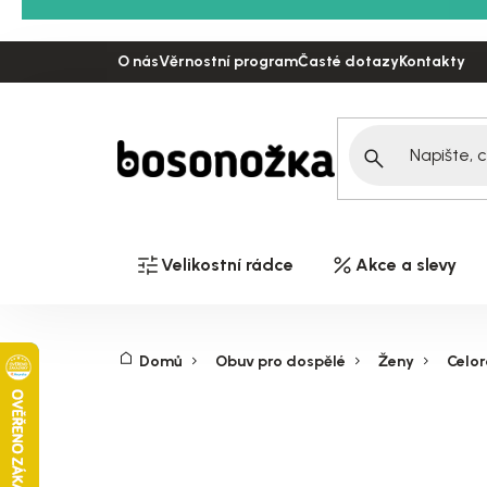
Přejít
na
O nás
Věrnostní program
Časté dotazy
Kontakty
obsah
Velikostní rádce
Akce a slevy
Domů
Obuv pro dospělé
Ženy
Celor