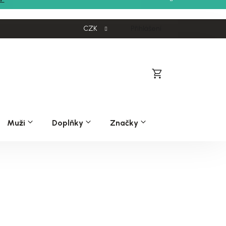
CZK
Přihlášení
Nákupní
košík
Muži
Doplňky
Značky