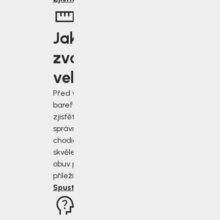
Jakou
zvolit
velikost?
Před výběrem
barefoot bot
zjisťěte jak
správně změřit
chodidla a vybrat
skvěle padnoucí
obuv pro každou
příležitost.
Spustit rádce