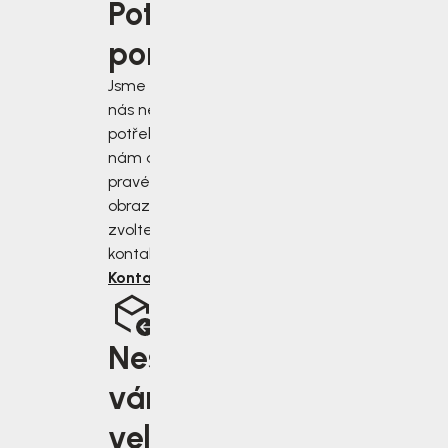
Potřebujete
poradit?
Jsme tu pro vás, když
nás nejvíce
potřebujete. Napište
nám do chatu v
pravém dolním rohu
obrazovky, nebo
zvolte jiný druh
kontaktu.
Kontaktujte nás
Nesedí
vám
velikost?