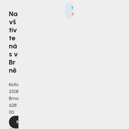
Na
4.9
3535×
vš
tiv
te
ná
s v
Br
ně
Kotlanova
2508/3a,
Brno,
628
00
Navigovat