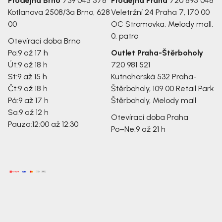
Prodejna Brno
739 045 578
Prodejna Praha
720 895 048
Kotlanova 2508/3a
Brno, 628
Veletržní 24
Praha 7, 170 00
00
OC Stromovka, Melody mall,
0. patro
Otevírací doba Brno
Po:
9 až 17 h
Outlet Praha-Štěrboholy
Út:
9 až 18 h
720 981 521
St:
9 až 15 h
Kutnohorská 532
Praha-
Čt:
9 až 18 h
Štěrboholy, 109 00
Retail Park
Pá:
9 až 17 h
Štěrboholy, Melody mall
So:
9 až 12 h
Otevírací doba Praha
Pauza:
12:00 až 12:30
Po–Ne:
9 až 21 h