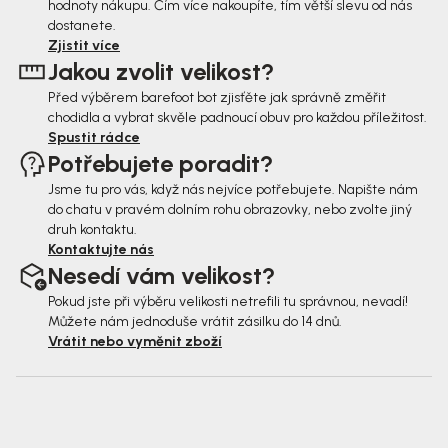
hodnoty nákupu. Čím více nakoupíte, tím větší slevu od nás
a
dostanete.
t
Zjistit více
Jakou zvolit velikost?
í
Před výběrem barefoot bot zjisťěte jak správně změřit
chodidla a vybrat skvěle padnoucí obuv pro každou příležitost.
Spustit rádce
Potřebujete poradit?
Jsme tu pro vás, když nás nejvíce potřebujete. Napište nám
do chatu v pravém dolním rohu obrazovky, nebo zvolte jiný
druh kontaktu.
Kontaktujte nás
Nesedí vám velikost?
Pokud jste při výběru velikosti netrefili tu správnou, nevadí!
Můžete nám jednoduše vrátit zásilku do 14 dnů.
Vrátit nebo vyměnit zboží