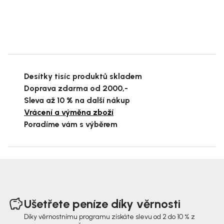
Desítky tisíc produktů skladem
Doprava zdarma od 2000,-
Sleva až 10 % na další nákup
Vrácení a výměna zboží
Poradíme vám s výběrem
Z
á
Ušetřete peníze díky věrnosti
p
Díky věrnostnímu programu získáte slevu od 2 do 10 % z