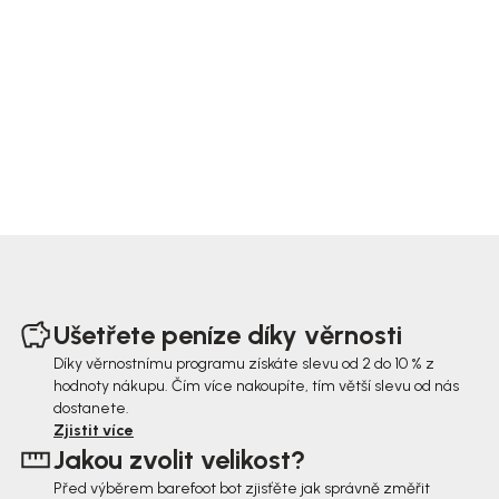
Z
á
Ušetřete peníze díky věrnosti
p
Díky věrnostnímu programu získáte slevu od 2 do 10 % z
hodnoty nákupu. Čím více nakoupíte, tím větší slevu od nás
a
dostanete.
t
Zjistit více
Jakou zvolit velikost?
í
Před výběrem barefoot bot zjisťěte jak správně změřit