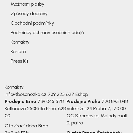
Možnosti platby
Způsoby dopravy
Obchodní podmínky
Podmínky ochrany osobních údajů
Kontakty
Kariéra
Press Kit
Kontakty
info@bosonozka.cz
739 225 627
Eshop
Prodejna Brno
739 045 578
Prodejna Praha
720 895 048
Kotlanova 2508/3a
Brno, 628
Veletržní 24
Praha 7, 170 00
00
OC Stromovka, Melody mall,
0. patro
Otevírací doba Brno
Po:
9 až 17 h
Outlet Praha-Štěrboholy