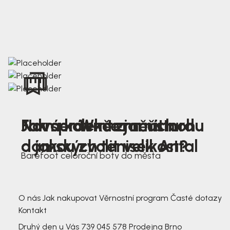
Nová kolekce jarních
Jak správně změřit nohu
Farmer Winter mustard
dámských tenisek Antal
a jakou zvolit velikost?
Barefoot celoroční boty do města
3 791,-
3 791,-
O nás
Jak nakupovat
Věrnostní program
Časté dotazy
Kontakt
Druhý den u Vás
739 045 578
Prodejna Brno