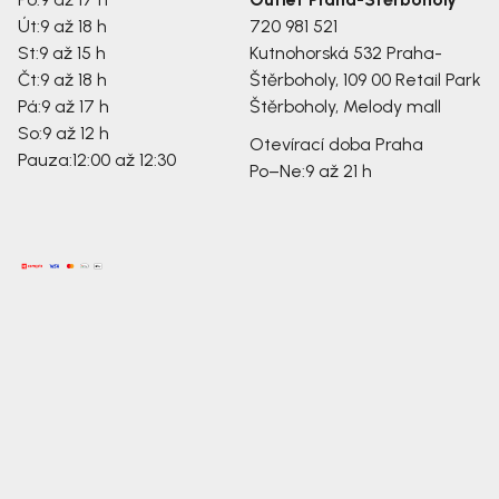
Út:
9 až 18 h
720 981 521
St:
9 až 15 h
Kutnohorská 532
Praha-
Čt:
9 až 18 h
Štěrboholy, 109 00
Retail Park
Pá:
9 až 17 h
Štěrboholy, Melody mall
So:
9 až 12 h
Otevírací doba Praha
Pauza:
12:00 až 12:30
Po–Ne:
9 až 21 h