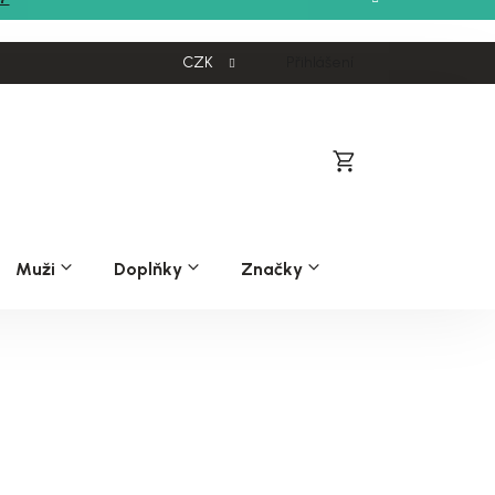
CZK
Přihlášení
Nákupní
košík
Muži
Doplňky
Značky