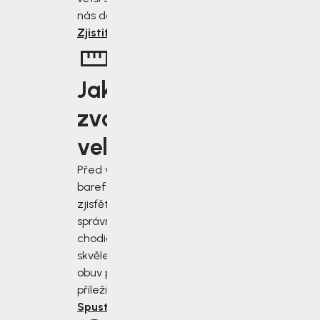
nás dostanete.
Zjistit více
Jakou
zvolit
velikost?
Před výběrem
barefoot bot
zjisťěte jak
správně změřit
chodidla a vybrat
skvěle padnoucí
obuv pro každou
příležitost.
Spustit rádce