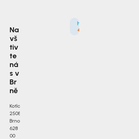
Na
4.9
3535×
vš
tiv
te
ná
s v
Br
ně
Kotlanova
2508/3a,
Brno,
628
00