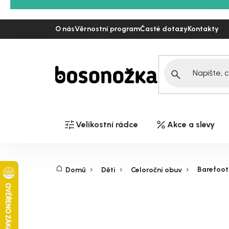
Přejít
na
O nás
Věrnostní program
Časté dotazy
Kontakty
obsah
Velikostní rádce
Akce a slevy
Barefoot 
Domů
Děti
Celoroční obuv