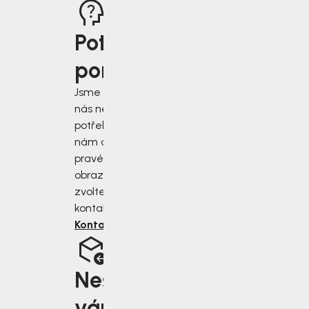
Potřebujete
poradit?
Jsme tu pro vás, když
nás nejvíce
potřebujete. Napište
nám do chatu v
pravém dolním rohu
obrazovky, nebo
zvolte jiný druh
kontaktu.
Kontaktujte nás
Nesedí
vám