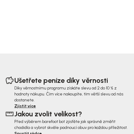
Z
á
Ušetřete peníze díky věrnosti
p
Díky věrnostnímu programu získáte slevu od 2 do 10 % z
hodnoty nákupu. Čím více nakoupíte, tím větší slevu od nás
a
dostanete.
t
Zjistit více
Jakou zvolit velikost?
í
Před výběrem barefoot bot zjisťěte jak správně změřit
chodidla a vybrat skvěle padnoucí obuv pro každou příležitost.
Spustit rádce