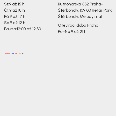
St:
9 až 15 h
Kutnohorská 532
Praha-
Čt:
9 až 18 h
Štěrboholy, 109 00
Retail Park
Pá:
9 až 17 h
Štěrboholy, Melody mall
So:
9 až 12 h
Otevírací doba Praha
Pauza:
12:00 až 12:30
Po–Ne:
9 až 21 h