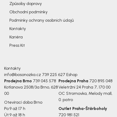
Způsoby dopravy
Obchodní podmínky
Podmínky ochrany osobních údajů
Kontakty
Kariéra
Press Kit
Kontakty
info@bosonozka.cz
739 225 627
Eshop
Prodejna Brno
739 045 578
Prodejna Praha
720 895 048
Kotlanova 2508/3a
Brno, 628
Veletržní 24
Praha 7, 170 00
00
OC Stromovka, Melody mall,
0. patro
Otevírací doba Brno
Po:
9 až 17 h
Outlet Praha-Štěrboholy
Út:
9 až 18 h
720 981 521