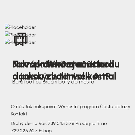
Nová kolekce jarních
Jak správně změřit nohu
Farmer Winter mustard
dámských tenisek Antal
a jakou zvolit velikost?
Barefoot celoroční boty do města
3 791,-
3 791,-
O nás
Jak nakupovat
Věrnostní program
Časté dotazy
Kontakt
Druhý den u Vás
739 045 578
Prodejna Brno
739 225 627
Eshop