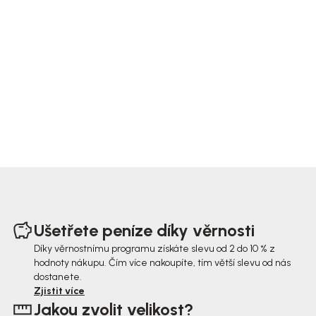
Z
á
Ušetřete peníze díky věrnosti
p
Díky věrnostnímu programu získáte slevu od 2 do 10 % z
hodnoty nákupu. Čím více nakoupíte, tím větší slevu od nás
a
dostanete.
t
Zjistit více
Jakou zvolit velikost?
í