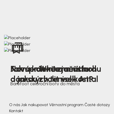
Nová kolekce jarních
Jak správně změřit nohu
Farmer Winter mustard
dámských tenisek Antal
a jakou zvolit velikost?
Barefoot celoroční boty do města
3 791,-
3 791,-
O nás
Jak nakupovat
Věrnostní program
Časté dotazy
Kontakt